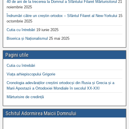
40 de ani de la trecerea la Domnul a Sfântului Filaret Mărturisitorul
21
noiembrie 2025
Îndrumări către un creștin ortodox – Sfântul Filaret al New-Yorkului
15
octombrie 2025
Cutia cu întrebări
19 iunie 2025
Biserica și Naționalismul
25 mai 2025
Pagini utile
Cutia cu întrebări
Viața arhiepiscopului Grigorie
Cronologia adevăraților creștini ortodocși din Rusia și Grecia și a
Marii Apostazii a Ortodoxiei Mondiale în secolul XX-XXI
Mărturisire de credință
Schitul Adormirea Maicii Domnului