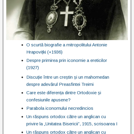
O scurtă biografie a mitropolitului Antonie
Hrapovițki (+1936)
Despre primirea prin iconomie a ereticilor
(1927)
Discuție între un creștin și un mahomedan
despre adevărul Preasfintei Treimi
Care este diferența dintre Ortodoxie și
confesiunile apusene?
Parabola iconomului necredincios
Un răspuns ortodox către un anglican cu
privire la „Unitatea Bisericii”, 1915, scrisoarea I
Un răspuns ortodox către un anglican cu