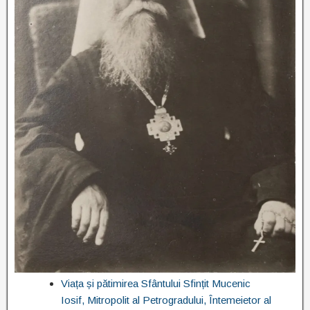
Viața și pătimirea Sfântului Sfințit Mucenic
Iosif, Mitropolit al Petrogradului, Întemeietor al