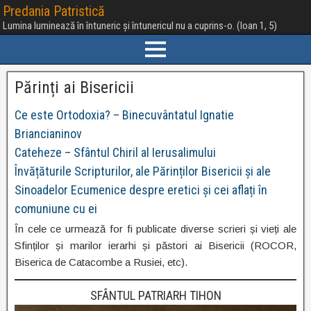
Predania Patristică
Lumina luminează în întuneric și întunericul nu a cuprins-o. (Ioan 1, 5)
Părinți ai Bisericii
Ce este Ortodoxia? – Binecuvântatul Ignatie
Briancianinov
Cateheze – Sfântul Chiril al Ierusalimului
Învățăturile Scripturilor, ale Părinților Bisericii și ale
Sinoadelor Ecumenice despre eretici și cei aflați în
comuniune cu ei
În cele ce urmează for fi publicate diverse scrieri și vieți ale
Sfinților și marilor ierarhi și păstori ai Bisericii (ROCOR,
Biserica de Catacombe a Rusiei, etc).
SFÂNTUL PATRIARH TIHON