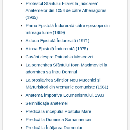
Protestul Sfântului Filaret la „ridicarea”
Anatemelor din 1054 de către Athenagoras
(1965)
Prima Epistolă Îndurerată către episcopii din
întreaga lume (1969)
A doua Epistolă Îndurerată (1971)
A treia Epistolă Îndurerată (1975)
Cuvânt despre Patriarhia Moscovei
La pomenirea Sfântului Ioan Maximovici la
adormirea sa întru Domnul
La proslăvirea Sfinților Nou Mucenici și
Mărturisitori din vremurile comuniste (1981)
Anatema împotriva Ecumenismului, 1983
Semnificația anatemei
Predică la începutul Postului Mare
Predică la Duminica Samarinencei
Predică la Înălțarea Domnului