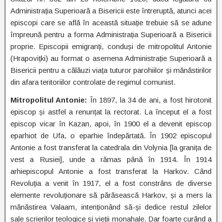
Administrația Superioară a Bisericii este întreruptă, atunci acei
episcopi care se află în această situație trebuie să se adune
împreună pentru a forma Administrația Superioară a Bisericii
proprie. Episcopii emigranți, conduși de mitropolitul Antonie
(Hrapovițki) au format o asemena Administrație Superioară a
Bisericii pentru a călăuzi viața tuturor parohiilor și mănăstirilor
din afara teritoriilor controlate de regimul comunist.
Mitropolitul Antonie:
În 1897, la 34 de ani, a fost hirotonit
episcop și astfel a renunțat la rectorat. La început el a fost
episcop vicar în Kazan, apoi, în 1900 el a devenit episcop
eparhiot de Ufa, o eparhie îndepărtată. În 1902 episcopul
Antonie a fost transferat la catedrala din Volynia [la granița de
vest a Rusiei], unde a rămas până în 1914. În 1914
arhiepiscopul Antonie a fost transferat la Harkov. Când
Revoluția a venit în 1917, el a fost constrâns de diverse
elemente revoluționare să părăsească Harkov, și a mers la
mănăstirea Valaam, intenționând să-și dedice restul zilelor
sale scrierilor teologice și vieții monahale. Dar foarte curând a