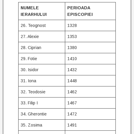
NUMELE
PERIOADA
IERARHULUI
EPISCOPIEI
26. Teognost
1328
27. Alexie
1353
28. Ciprian
1380
29. Fotie
1410
30. Isidor
1432
31. Iona
1448
32. Teodosie
1462
33. Filip I
1467
34. Gherontie
1472
35. Zosima
1491