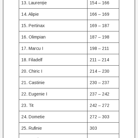
13. Laurenție
154 – 166
14. Alipie
166 – 169
15. Pertinax
169 – 187
16. Olimpian
187 – 198
17. Marcu I
198 – 211
18. Filadelf
211 – 214
20. Chiric I
214 – 230
21. Castinie
230 – 237
22. Eugenie I
237 – 242
23. Tit
242 – 272
24. Dometie
272 – 303
25. Rufinie
303