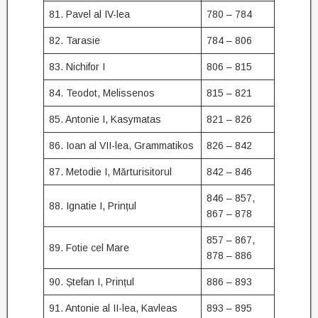
81. Pavel al IV-lea
780 – 784
82. Tarasie
784 – 806
83. Nichifor I
806 – 815
84. Teodot, Melissenos
815 – 821
85. Antonie I, Kasymatas
821 – 826
86. Ioan al VII-lea, Grammatikos
826 – 842
87. Metodie I, Mărturisitorul
842 – 846
846 – 857,
88. Ignatie I, Prințul
867 – 878
857 – 867,
89. Fotie cel Mare
878 – 886
90. Ștefan I, Prințul
886 – 893
91. Antonie al II-lea, Kavleas
893 – 895