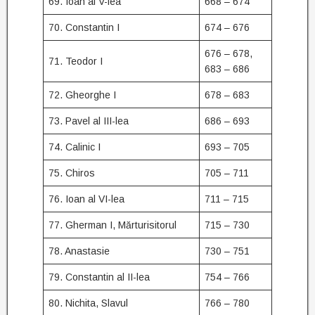
69. Ioan al V-lea
668 – 674
70. Constantin I
674 – 676
676 – 678,
71. Teodor I
683 – 686
72. Gheorghe I
678 – 683
73. Pavel al III-lea
686 – 693
74. Calinic I
693 – 705
75. Chiros
705 – 711
76. Ioan al VI-lea
711 – 715
77. Gherman I, Mărturisitorul
715 – 730
78. Anastasie
730 – 751
79. Constantin al II-lea
754 – 766
80. Nichita, Slavul
766 – 780