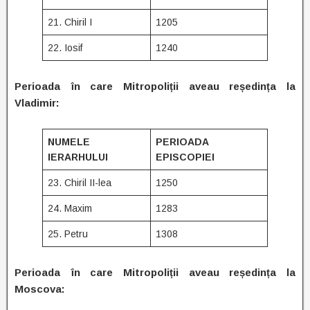
21. Chiril I
1205
22. Iosif
1240
Perioada în care
Mitropoliții aveau reședința la
Vladimir:
NUMELE
PERIOADA
IERARHULUI
EPISCOPIEI
23. Chiril II-lea
1250
24. Maxim
1283
25. Petru
1308
Perioada în care
Mitropoliții aveau reședința la
Moscova: