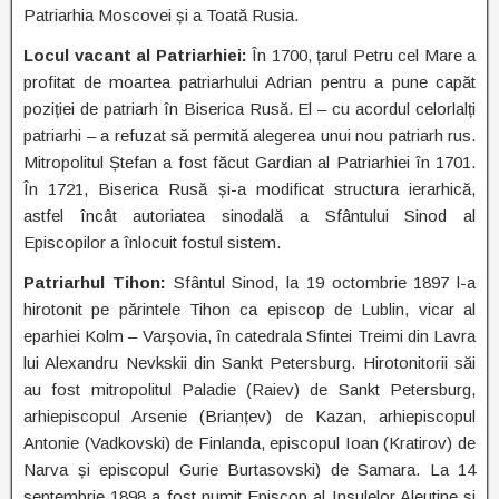
Patriarhia Moscovei și a Toată Rusia.
Locul vacant al Patriarhiei:
În 1700, țarul Petru cel Mare a
profitat de moartea patriarhului Adrian pentru a pune capăt
poziției de patriarh în Biserica Rusă. El – cu acordul celorlalți
patriarhi – a refuzat să permită alegerea unui nou patriarh rus.
Mitropolitul Ștefan a fost făcut Gardian al Patriarhiei în 1701.
În 1721, Biserica Rusă și-a modificat structura ierarhică,
astfel încât autoriatea sinodală a Sfântului Sinod al
Episcopilor a înlocuit fostul sistem.
Patriarhul Tihon:
Sfântul Sinod, la 19 octombrie 1897 l-a
hirotonit pe părintele Tihon ca episcop de Lublin, vicar al
eparhiei Kolm – Varșovia, în catedrala Sfintei Treimi din Lavra
lui Alexandru Nevkskii din Sankt Petersburg. Hirotonitorii săi
au fost mitropolitul Paladie (Raiev) de Sankt Petersburg,
arhiepiscopul Arsenie (Brianțev) de Kazan, arhiepiscopul
Antonie (Vadkovski) de Finlanda, episcopul Ioan (Kratirov) de
Narva și episcopul Gurie Burtasovski) de Samara. La 14
septembrie 1898 a fost numit Episcop al Insulelor Aleutine și