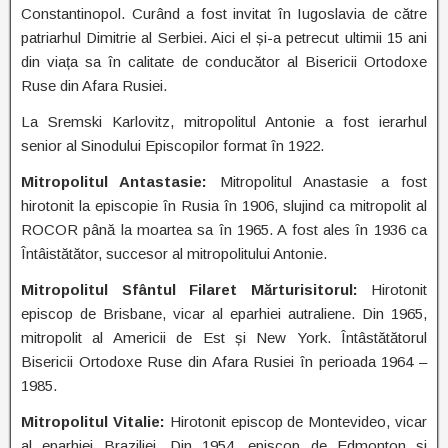
Constantinopol. Curând a fost invitat în Iugoslavia de către
patriarhul Dimitrie al Serbiei. Aici el și-a petrecut ultimii 15 ani
din viața sa în calitate de conducător al Bisericii Ortodoxe
Ruse din Afara Rusiei.
La Sremski Karlovitz, mitropolitul Antonie a fost ierarhul
senior al Sinodului Episcopilor format în 1922.
Mitropolitul Antastasie:
Mitropolitul Anastasie a fost
hirotonit la episcopie în Rusia în 1906, slujind ca mitropolit al
ROCOR până la moartea sa în 1965. A fost ales în 1936 ca
Întâistătător, succesor al mitropolitului Antonie.
Mitropolitul Sfântul Filaret Mărturisitorul:
Hirotonit
episcop de Brisbane, vicar al eparhiei autraliene. Din 1965,
mitropolit al Americii de Est și New York. Întâstătătorul
Bisericii Ortodoxe Ruse din Afara Rusiei în perioada 1964 –
1985.
Mitropolitul Vitalie:
Hirotonit episcop de Montevideo, vicar
al eparhiei Braziliei. Din 1954, episcop de Edmonton și