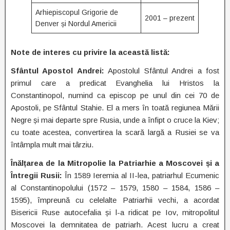
Arhiepiscopul Grigorie de
2001 – prezent
Denver și Nordul Americii
Note de interes cu privire la această listă:
Sfântul Apostol Andrei:
Apostolul Sfântul Andrei a fost
primul care a predicat Evanghelia lui Hristos la
Constantinopol, numind ca episcop pe unul din cei 70 de
Apostoli, pe Sfântul Stahie. El a mers în toată regiunea Mării
Negre și mai departe spre Rusia, unde a înfipt o cruce la Kiev;
cu toate acestea, convertirea la scară largă a Rusiei se va
întâmpla mult mai târziu.
Înălțarea de la Mitropolie la Patriarhie a Moscovei și a
Întregii Rusii:
În 1589 Ieremia al II-lea, patriarhul Ecumenic
al Constantinopolului (1572 – 1579, 1580 – 1584, 1586 –
1595), împreună cu celelalte Patriarhii vechi, a acordat
Bisericii Ruse autocefalia și l-a ridicat pe Iov, mitropolitul
Moscovei la demnitatea de patriarh. Acest lucru a creat