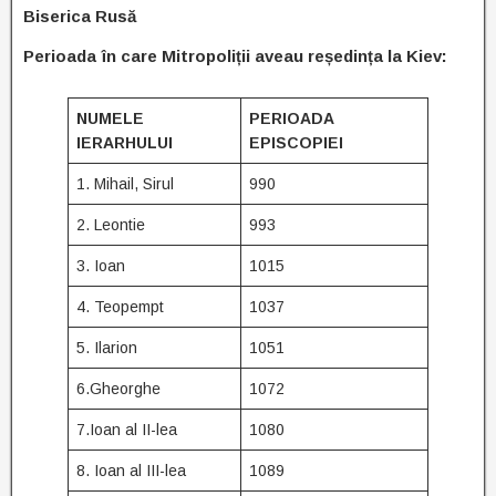
Biserica Rusă
Perioada în care Mitropoliții aveau reședința la Kiev:
NUMELE
PERIOADA
IERARHULUI
EPISCOPIEI
1. Mihail, Sirul
990
2. Leontie
993
3. Ioan
1015
4. Teopempt
1037
5. Ilarion
1051
6.Gheorghe
1072
7.Ioan al II-lea
1080
8. Ioan al III-lea
1089