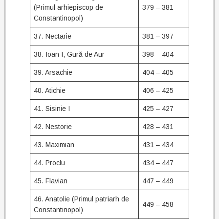
(Primul arhiepiscop de
379 – 381
Constantinopol)
37. Nectarie
381 – 397
38. Ioan I, Gură de Aur
398 – 404
39. Arsachie
404 – 405
40. Atichie
406 – 425
41. Sisinie I
425 – 427
42. Nestorie
428 – 431
43. Maximian
431 – 434
44. Proclu
434 – 447
45. Flavian
447 – 449
46. Anatolie (Primul patriarh de
449 – 458
Constantinopol)