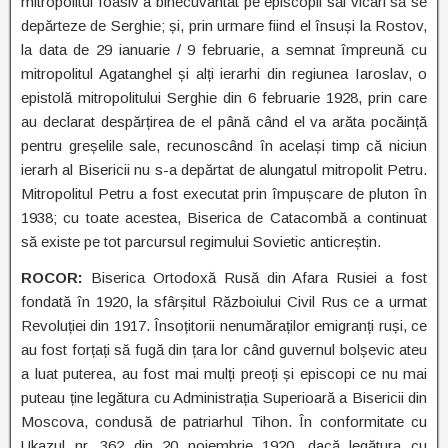
mitropolitul Ioasiv a binecuvântat pe episcopii săi vicari să se
depărteze de Serghie; și, prin urmare fiind el însuși la Rostov,
la data de 29 ianuarie / 9 februarie, a semnat împreună cu
mitropolitul Agatanghel și alți ierarhi din regiunea Iaroslav, o
epistolă mitropolitului Serghie din 6 februarie 1928, prin care
au declarat despărțirea de el până când el va arăta pocăință
pentru greșelile sale, recunoscând în același timp că niciun
ierarh al Bisericii nu s-a depărtat de alungatul mitropolit Petru.
Mitropolitul Petru a fost executat prin împușcare de pluton în
1938; cu toate acestea, Biserica de Catacombă a continuat
să existe pe tot parcursul regimului Sovietic anticreștin.
ROCOR:
Biserica Ortodoxă Rusă din Afara Rusiei a fost
fondată în 1920, la sfârșitul Războiului Civil Rus ce a urmat
Revoluției din 1917. Însoțitorii nenumăraților emigranți ruși, ce
au fost forțați să fugă din țara lor când guvernul bolșevic ateu
a luat puterea, au fost mai mulți preoți și episcopi ce nu mai
puteau ține legătura cu Administrația Superioară a Bisericii din
Moscova, condusă de patriarhul Tihon. În conformitate cu
Ukazul nr. 362 din 20 noiembrie 1920, dacă legătura cu