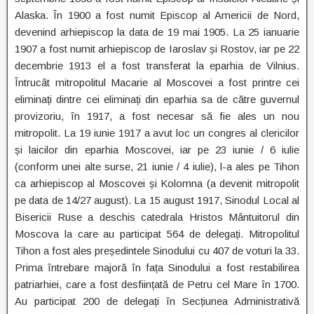
Alaska. În 1900 a fost numit Episcop al Americii de Nord,
devenind arhiepiscop la data de 19 mai 1905. La 25 ianuarie
1907 a fost numit arhiepiscop de Iaroslav și Rostov, iar pe 22
decembrie 1913 el a fost transferat la eparhia de Vilnius.
Întrucât mitropolitul Macarie al Moscovei a fost printre cei
eliminați dintre cei eliminați din eparhia sa de către guvernul
provizoriu, în 1917, a fost necesar să fie ales un nou
mitropolit. La 19 iunie 1917 a avut loc un congres al clericilor
și laicilor din eparhia Moscovei, iar pe 23 iunie / 6 iulie
(conform unei alte surse, 21 iunie / 4 iulie), l-a ales pe Tihon
ca arhiepiscop al Moscovei și Kolomna (a devenit mitropolit
pe data de 14/27 august). La 15 august 1917, Sinodul Local al
Bisericii Ruse a deschis catedrala Hristos Mântuitorul din
Moscova la care au participat 564 de delegați. Mitropolitul
Tihon a fost ales președintele Sinodului cu 407 de voturi la 33.
Prima întrebare majoră în fața Sinodului a fost restabilirea
patriarhiei, care a fost desființată de Petru cel Mare în 1700.
Au participat 200 de delegați în Secțiunea Administrativă