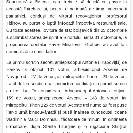
Superioară a Bisericii care trebuie să decidă cu privire la
această întrebare și, pentru o perioadă de timp, adversarii
patriarhiei, conduși de viitorul renovaționist, profesorul
Titlinov, au purtat o luptă înfocată împotriva restaurării sale.
Cu toate acestea, lovitura de stat bolșevică din 25 octombrie
a schimbat starea de spirit a Sinodului, iar la 31 octombrie, la
propunerea contelui Pavel Mihailovici Grabbe, au avut loc
nominalizările candidaților.
La primul scrutin secret, arhiepiscopul Antonie (Hrapovițki) de
Harkov a obținut 101 voturi, arhiepiscopul Arsenie de
Novgorod – 27 de voturi, iar mitropolitul Tihon – 23 de voturi.
La al doilea scrutin doar primii trei candidați din primul scrutin
au fost luați în considerare. Arhiepiscopul Antonie a obținut
159 de voturi, arhiepiscopul Arsenie – 148 de voturi, iar
mitropolitul Tihon 125 de voturi. Aceste trei nume au fost puse
într-o urnă binecuvântată și pusă înaintea cunoscutei icoane
Vladimir a Maicii Domnului, făcătoare de minuni. În dimineața
următoare, după Sfânta Liturghie și o rugăciune Sfinților