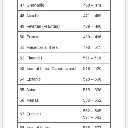
47. Ghenadie I
458 – 471
48. Acachie
471 – 489
49. Favritas (Fravitas)
489 – 490
50. Eufimie
490 – 496
51. Macedon al II-lea
496 – 511
52. Timotei I
511 – 518
53. Ioan al II-lea, Capadocianul
518 – 520
54. Epifanie
520 – 536
55. Antim
535 – 536
56. Menas
536 – 552
552 – 565,
57. Eutihie I
577 – 582
58. Ioan al III-lea
566 – 577