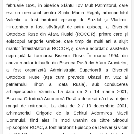
februarie 1991, în biserica Sfântul Iov Mult-Pătimitorul, care
era un memorial pentru Sfinții Martiri Regali, arhimandritul
Valentin a fost hirotonit episcop de Suzdal și Vladimir.
Hirotonirea a fost săvârșită de patru episcopi ai Bisericii
Ortodoxe Ruse din Afara Rusiei (ROCOR), printre care și
episcopul Grigorie Grabbe, care timp de mulți ani a slujit
marilor Întâistătători ai ROCOR, și care a acordat o asistență
neprețuită la formarea Bisericii Ruse. În martie 1994, din
cauza marilor tulburări din Biserica Rusă din Afara Granițelor,
a fost organizată Administrația Superioară a Bisericii
Ortodoxe Ruse (așa cum prevede Ukazul nr. 362 al
patriarhului Tihon a Toată Rusia), sub conducerea
arhiepiscopului Valentin. La data de 2 / 14 martie 2001,
Biserica Ortodoxă Autonomă Rusă a decretat că el va deține
rangul de mitropolit. La data de 2 / 19 decembrie 2001,
arhimandritul Grigorie de la Schitul Adormirea Maicii
Domnului, fiind ales în mod unanim de către Sinodul
Episcopilor ROAC, a fost hirotonit Episcop de Denver și vicar