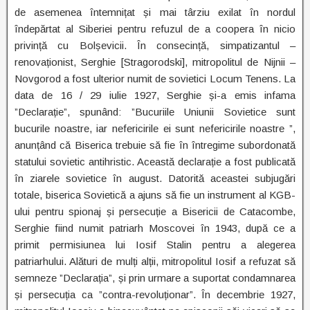
de asemenea întemnițat și mai târziu exilat în nordul
îndepărtat al Siberiei pentru refuzul de a coopera în nicio
privință cu Bolșevicii. În consecință, simpatizantul –
renovaționist, Serghie [Stragorodski], mitropolitul de Nijnii –
Novgorod a fost ulterior numit de sovietici Locum Tenens. La
data de 16 / 29 iulie 1927, Serghie și-a emis infama
”Declarație”, spunând: ”Bucuriile Uniunii Sovietice sunt
bucurile noastre, iar nefericirile ei sunt nefericirile noastre ”,
anunțând că Biserica trebuie să fie în întregime subordonată
statului sovietic antihristic. Această declarație a fost publicată
în ziarele sovietice în august. Datorită aceastei subjugări
totale, biserica Sovietică a ajuns să fie un instrument al KGB-
ului pentru spionaj și persecuție a Bisericii de Catacombe,
Serghie fiind numit patriarh Moscovei în 1943, după ce a
primit permisiunea lui Iosif Stalin pentru a alegerea
patriarhului. Alături de mulți alții, mitropolitul Iosif a refuzat să
semneze ”Declarația”, și prin urmare a suportat condamnarea
și persecuția ca ”contra-revoluționar”. În decembrie 1927,