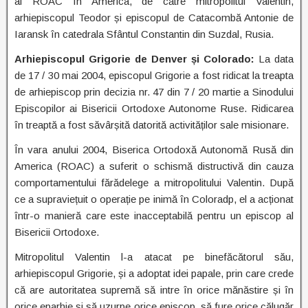
al ROAC în America, de către mitropolitul Valentin,
arhiepiscopul Teodor și episcopul de Catacombă Antonie de
Iaransk în catedrala Sfântul Constantin din Suzdal, Rusia.
Arhiepiscopul Grigorie de Denver și Colorado:
La data
de 17 / 30 mai 2004, episcopul Grigorie a fost ridicat la treapta
de arhiepiscop prin decizia nr. 47 din 7 / 20 martie a Sinodului
Episcopilor ai Bisericii Ortodoxe Autonome Ruse. Ridicarea
în treaptă a fost săvârșită datorită activităților sale misionare.
În vara anului 2004, Biserica Ortodoxă Autonomă Rusă din
America (ROAC) a suferit o schismă distructivă din cauza
comportamentului fărădelege a mitropolitului Valentin. După
ce a supraviețuit o operație pe inimă în Coloradp, el a acționat
într-o manieră care este inacceptabilă pentru un episcop al
Bisericii Ortodoxe.
Mitropolitul Valentin l-a atacat pe binefăcătorul său,
arhiepiscopul Grigorie, și a adoptat idei papale, prin care crede
că are autoritatea supremă să intre în orice mănăstire și în
orice eparhie și să uzurpe orice episcop, să fure orice călugăr