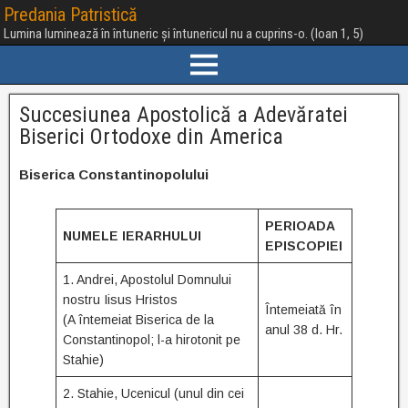
Predania Patristică
Lumina luminează în întuneric și întunericul nu a cuprins-o. (Ioan 1, 5)
Succesiunea Apostolică a Adevăratei
Biserici Ortodoxe din America
Biserica Constantinopolului
PERIOADA
NUMELE IERARHULUI
EPISCOPIEI
1. Andrei, Apostolul Domnului
nostru Iisus Hristos
Întemeiată în
(A întemeiat Biserica de la
anul 38 d. Hr.
Constantinopol; l-a hirotonit pe
Stahie)
2. Stahie, Ucenicul (unul din cei