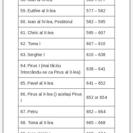
59. Eutihie al II-lea
577 – 582
60. Ioan al IV-lea, Postitorul
582 – 595
61. Chiric al II-lea
595 – 607
62. Toma I
607 – 610
63. Serghie I
610 – 638
64. Pirus I (mai târziu
638 – 641
întorcându-se ca Pirus al II-lea)
65. Pavel al II-lea
641 – 652
66. Pirus al II-lea () același Pirus
652 or 654
I
67. Petru
652 – 664
68. Toma al II-lea
665 – 668