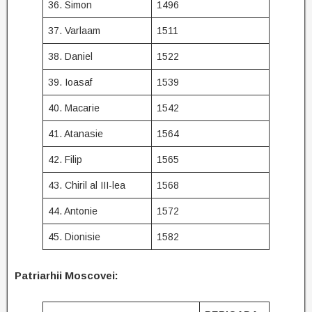
36. Simon
1496
37. Varlaam
1511
38. Daniel
1522
39. Ioasaf
1539
40. Macarie
1542
41. Atanasie
1564
42. Filip
1565
43. Chiril al III-lea
1568
44. Antonie
1572
45. Dionisie
1582
Patriarhii Moscovei
: