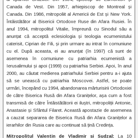
Canada de Vest. Din 1957, arhiepiscop de Montreal și
Canada. Din 1986, mitropoliit al Americii de Est și New York.
Întâistătător al Bisericii Ortodoxe Ruse din Afara Rusiei. În
anul 1994, mitropolitul Vitalie, împreună cu Sinodul său a
anunțat că acceptă eclesiologia și teologia ecumenistului
caterisit, Ciprian de Fili, și prin urmare au intrat în comuniune
cu el. După aceasta, ei au anunțat (în 1997) că sunt de
asemenea în comuniune cu patriarhia ecumenistă a
Ierusalimului și apoi (1999) cu patriarhia Serbiei. Apoi, în anul
2000, au căutat medierea patriarhului Serbiei pentru a-i ajuta
să se unească cu patriarhia Moscovei. Astfel, se poate
urmări, începând cu 1994, abandonarea mărturisirii Ortodoxiei
de către Biserica Rusă din Afara Granițelor, așa cum a fost
transmisă de către Întâistătătorii ei iluștri, mitropoliții Antonie,
Anastasie și Sfântul Filaret. Această apostazie de asemenea
a cauzat separarea de Biserica Rusă din Afara Granițelor a
ierarhilor din Rusia care au continuat să țină Credința.
Mitropolitul Valentin de Vladimir și Sudzal:
La 10