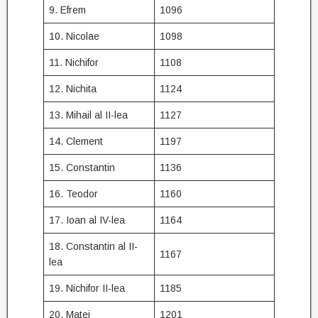
9. Efrem
1096
10. Nicolae
1098
11. Nichifor
1108
12. Nichita
1124
13. Mihail al II-lea
1127
14. Clement
1197
15. Constantin
1136
16. Teodor
1160
17. Ioan al IV-lea
1164
18. Constantin al II-
1167
lea
19. Nichifor II-lea
1185
20. Matei
1201