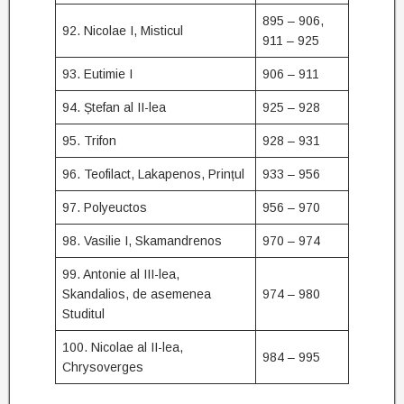
895 – 906,
92. Nicolae I, Misticul
911 – 925
93. Eutimie I
906 – 911
94. Ștefan al II-lea
925 – 928
95. Trifon
928 – 931
96. Teofilact, Lakapenos, Prințul
933 – 956
97. Polyeuctos
956 – 970
98. Vasilie I, Skamandrenos
970 – 974
99. Antonie al III-lea,
Skandalios, de asemenea
974 – 980
Studitul
100. Nicolae al II-lea,
984 – 995
Chrysoverges