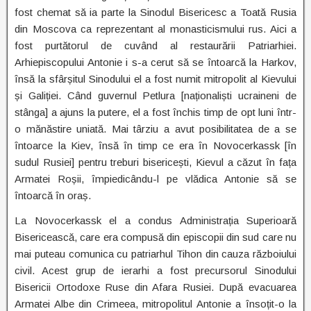
fost chemat să ia parte la Sinodul Bisericesc a Toată Rusia
din Moscova ca reprezentant al monasticismului rus. Aici a
fost purtătorul de cuvând al restaurării Patriarhiei.
Arhiepiscopului Antonie i s-a cerut să se întoarcă la Harkov,
însă la sfârșitul Sinodului el a fost numit mitropolit al Kievului
și Galiției. Când guvernul Petlura [naționaliști ucraineni de
stânga] a ajuns la putere, el a fost închis timp de opt luni într-
o mănăstire uniată. Mai târziu a avut posibilitatea de a se
întoarce la Kiev, însă în timp ce era în Novocerkassk [în
sudul Rusiei] pentru treburi bisericești, Kievul a căzut în fața
Armatei Roșii, împiedicându-l pe vlădica Antonie să se
întoarcă în oraș.
La Novocerkassk el a condus Administrația Superioară
Bisericească, care era compusă din episcopii din sud care nu
mai puteau comunica cu patriarhul Tihon din cauza războiului
civil. Acest grup de ierarhi a fost precursorul Sinodului
Bisericii Ortodoxe Ruse din Afara Rusiei. După evacuarea
Armatei Albe din Crimeea, mitropolitul Antonie a însoțit-o la