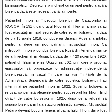
lor inspirații…” Decretul s-a încheiat cu un apel pentru a apăra
Biserica dacă este necesar, până la moarte.
Patriarhul Tihon și începutul Bisericii de Catacombă și
ROCOR: În 1917, când țarul Nicolae al II-lea și familia sa au
fost executați în mod secret de către evreii bolșevici, la data
de 5 / 18 aprilie 1918, conducerea Bisericii Ruse s-a întâlnit
pentru a alege un nou patriarh: mitropolitul Tihon. Ca
mitropolit, Tihon a condus Biserica Rusă din America înainte
de a fi rechemat în Rusia. La data de 7 / 20 noiembrie 1920,
patriarhul Tihon a emis Ukazul nr. 362, prin care a ordonat
episcopilor să organizeze o administrație independentă
Bisericească, în cazul în care nu vor în tăiați de la
Administrația Superioară de către sovietici. Bolșevicii l-au
întemnițat pe patriarhul Tihon în 1922. Guvernul bolșevic a
refuzat să permită alegerile pentru succesorul lui Tihon, fiind
otrăvit de către bolșevici în 1925, după ce a refuzat să
supună Biserica în fața statului antihristic sovietic. Mitropolitul
Petru a devenit Locum Tenens al patriarhului Tihon, dar a fost