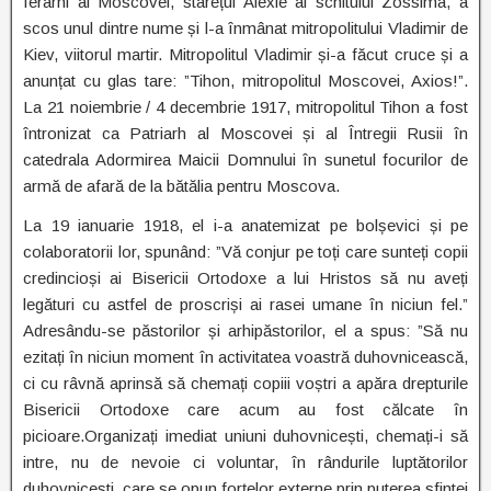
Ierarhi ai Moscovei, starețul Alexie al schitului Zossima, a
scos unul dintre nume și l-a înmânat mitropolitului Vladimir de
Kiev, viitorul martir. Mitropolitul Vladimir și-a făcut cruce și a
anunțat cu glas tare: ”Tihon, mitropolitul Moscovei, Axios!”.
La 21 noiembrie / 4 decembrie 1917, mitropolitul Tihon a fost
întronizat ca Patriarh al Moscovei și al Întregii Rusii în
catedrala Adormirea Maicii Domnului în sunetul focurilor de
armă de afară de la bătălia pentru Moscova.
La 19 ianuarie 1918, el i-a anatemizat pe bolșevici și pe
colaboratorii lor, spunând: ”Vă conjur pe toți care sunteți copii
credincioși ai Bisericii Ortodoxe a lui Hristos să nu aveți
legături cu astfel de proscriși ai rasei umane în niciun fel.”
Adresându-se păstorilor și arhipăstorilor, el a spus: ”Să nu
ezitați în niciun moment în activitatea voastră duhovnicească,
ci cu râvnă aprinsă să chemați copiii voștri a apăra drepturile
Bisericii Ortodoxe care acum au fost călcate în
picioare.Organizați imediat uniuni duhovnicești, chemați-i să
intre, nu de nevoie ci voluntar, în rândurile luptătorilor
duhovnicești, care se opun forțelor externe prin puterea sfintei