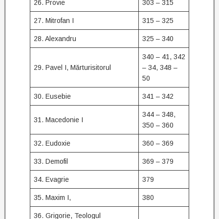
26. Provie
303 – 315
27. Mitrofan I
315 – 325
28. Alexandru
325 – 340
340 – 41, 342
29. Pavel I, Mărturisitorul
– 34, 348 –
50
30. Eusebie
341 – 342
344 – 348,
31. Macedonie I
350 – 360
32. Eudoxie
360 – 369
33. Demofil
369 – 379
34. Evagrie
379
35. Maxim I,
380
36. Grigorie, Teologul