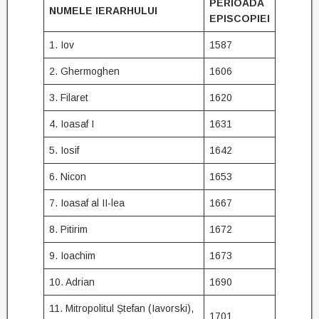
PERIOADA
NUMELE IERARHULUI
EPISCOPIEI
1. Iov
1587
2. Ghermoghen
1606
3. Filaret
1620
4. Ioasaf I
1631
5. Iosif
1642
6. Nicon
1653
7. Ioasaf al II-lea
1667
8. Pitirim
1672
9. Ioachim
1673
10. Adrian
1690
11. Mitropolitul Ștefan (Iavorski),
1701