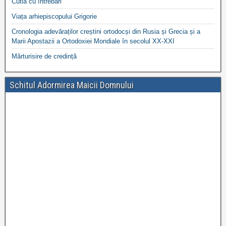
Cutia cu întrebări
Viața arhiepiscopului Grigorie
Cronologia adevăraților creștini ortodocși din Rusia și Grecia și a
Marii Apostazii a Ortodoxiei Mondiale în secolul XX-XXI
Mărturisire de credință
Schitul Adormirea Maicii Domnului