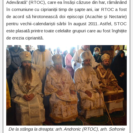
Adevărată” (RTOC), care ea însăși căzuse din har, rămânând
în comuniune cu ciprianiții timp de șapte ani, iar RTOC a fost
de acord să hirotonească doi episcopi (Acachie și Nectarie)
pentru vechii-calendariști sârbi în august 2011. Astfel, STOC
este plasată printre toate celelalte grupuri care au fost înghițite
de erezia ciprianită.
De la stânga la dreapta: arh. Andronic (RTOC), arh. Sofronie