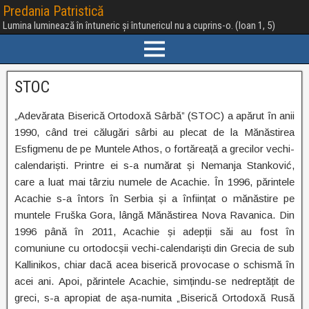
Predania Patristică
Lumina luminează în întuneric și întunericul nu a cuprins-o. (Ioan 1, 5)
STOC
„Adevărata Biserică Ortodoxă Sârbă” (STOC) a apărut în anii
1990, când trei călugări sârbi au plecat de la Mănăstirea
Esfigmenu de pe Muntele Athos, o fortăreață a grecilor vechi-
calendariști. Printre ei s-a numărat și Nemanja Stanković,
care a luat mai târziu numele de Acachie. În 1996, părintele
Acachie s-a întors în Serbia și a înființat o mănăstire pe
muntele Fruška Gora, lângă Mănăstirea Nova Ravanica. Din
1996 până în 2011, Acachie și adepții săi au fost în
comuniune cu ortodocșii vechi-calendariști din Grecia de sub
Kallinikos, chiar dacă acea biserică provocase o schismă în
acei ani. Apoi, părintele Acachie, simțindu-se nedreptățit de
greci, s-a apropiat de așa-numita „Biserică Ortodoxă Rusă