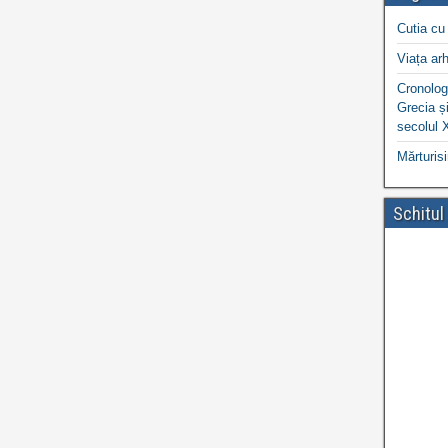
Cutia cu 
Viața arh
Cronologi
Grecia și
secolul 
Mărturisi
Schitul