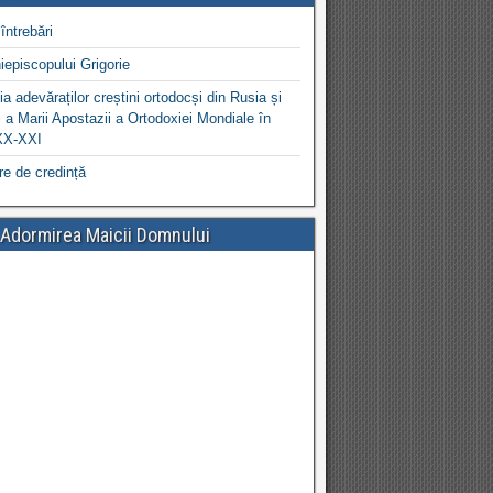
întrebări
iepiscopului Grigorie
a adevăraților creștini ortodocși din Rusia și
 a Marii Apostazii a Ortodoxiei Mondiale în
XX-XXI
re de credință
 Adormirea Maicii Domnului