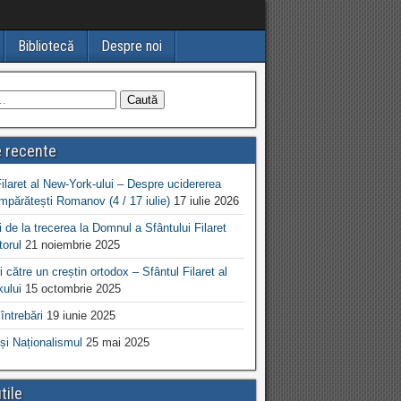
Bibliotecă
Despre noi
e recente
Filaret al New-York-ului – Despre ucidererea
Împărătești Romanov (4 / 17 iulie)
17 iulie 2026
 de la trecerea la Domnul a Sfântului Filaret
torul
21 noiembrie 2025
 către un creștin ortodox – Sfântul Filaret al
ului
15 octombrie 2025
întrebări
19 iunie 2025
și Naționalismul
25 mai 2025
tile