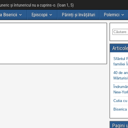
neric și întunericul nu a cuprins-o. (Ioan 1, 5)
ia Bisericii
Episcopii
Părinți și învățături
Polemici
Articol
Sfântul 
familiei 
40 de ani
Mărturisi
Îndrumări
New-York
Cutia cu 
Biserica 
Pagini u