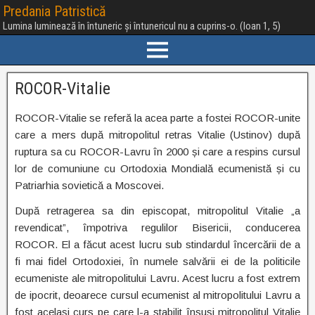
Predania Patristică
Lumina luminează în întuneric și întunericul nu a cuprins-o. (Ioan 1, 5)
ROCOR-Vitalie
ROCOR-Vitalie se referă la acea parte a fostei ROCOR-unite
care a mers după mitropolitul retras Vitalie (Ustinov) după
ruptura sa cu ROCOR-Lavru în 2000 și care a respins cursul
lor de comuniune cu Ortodoxia Mondială ecumenistă și cu
Patriarhia sovietică a Moscovei.
După retragerea sa din episcopat, mitropolitul Vitalie „a
revendicat”, împotriva regulilor Bisericii, conducerea
ROCOR. El a făcut acest lucru sub stindardul încercării de a
fi mai fidel Ortodoxiei, în numele salvării ei de la politicile
ecumeniste ale mitropolitului Lavru. Acest lucru a fost extrem
de ipocrit, deoarece cursul ecumenist al mitropolitului Lavru a
fost același curs pe care l-a stabilit însuși mitropolitul Vitalie