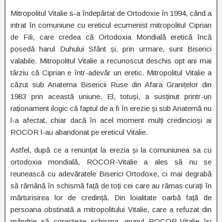
Mitropolitul Vitalie s-a îndepărtat de Ortodoxie în 1994, când a
intrat în comuniune cu ereticul ecumenist mitropolitul Ciprian
de Fili, care credea că Ortodoxia Mondială eretică încă
posedă harul Duhului Sfânt și, prin urmare, sunt Biserici
valabile. Mitropolitul Vitalie a recunoscut deschis opt ani mai
târziu că Ciprian e într-adevăr un eretic. Mitropolitul Vitalie a
căzut sub Anatema Bisericii Ruse din Afara Granițelor din
1983 prin această uniune. El, totuși, a susținut printr-un
raționament ilogic că faptul de a fi în erezie și sub Anatemă nu
l-a afectat, chiar dacă în acel moment mulți credincioși ai
ROCOR l-au abandonat pe ereticul Vitalie.
Astfel, după ce a renunțat la erezia și la comuniunea sa cu
ortodoxia mondială, ROCOR-Vitalie a ales să nu se
reunească cu adevăratele Biserici Ortodoxe, ci mai degrabă
să rămână în schismă față de toți cei care au rămas curați în
mărturisirea lor de credință. Din loialitate oarbă față de
persoana obstinată a mitropolitului Vitalie, care a refuzat din
mândrie să corecteze schisma, grupul ROCOR-Vitalie își