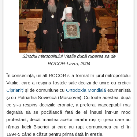
Sinodul mitropolitului Vitalie după ruperea sa de
ROCOR-Lavru, 2004
În consecință, un alt ROCOR s-a format în jurul mitropolitului
Vitalie, care a respins fostele sale decizii de unire cu ereticii
Ciprianiți
și de comuniune cu
Ortodoxia Mondială
ecumenistă
și cu Patriarhia Sovietică (Moscovei). Cu toate acestea, după
ce și-a respins deciziile eronate, a preferat inacceptabil mai
degrabă să se pocăiască față de el însuși într-un mod
protestant, decât înaintea acelor ierarhi ruși și greci care au
rămas fideli Bisericii și care au rupt comuniunea cu el în
1994-5 când a căzut pentru prima dată în erezie.