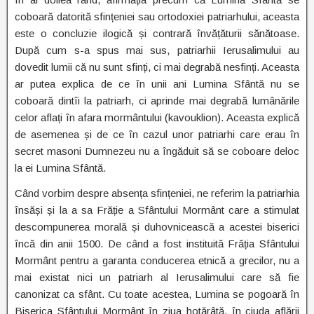
coboară datorită sfințeniei sau ortodoxiei patriarhului, aceasta
este o concluzie ilogică și contrară învățăturii sănătoase.
După cum s-a spus mai sus, patriarhii Ierusalimului au
dovedit lumii că nu sunt sfinți, ci mai degrabă nesfinți. Aceasta
ar putea explica de ce în unii ani Lumina Sfântă nu se
coboară dintîi la patriarh, ci aprinde mai degrabă lumânările
celor aflați în afara mormântului (kavouklion). Aceasta explică
de asemenea și de ce în cazul unor patriarhi care erau în
secret masoni Dumnezeu nu a îngăduit să se coboare deloc
la ei Lumina Sfântă.
Când vorbim despre absența sfințeniei, ne referim la patriarhia
însăși și la a sa Frăție a Sfântului Mormânt care a stimulat
descompunerea morală și duhovnicească a acestei biserici
încă din anii 1500. De când a fost instituită Frăția Sfântului
Mormânt pentru a garanta conducerea etnică a grecilor, nu a
mai existat nici un patriarh al Ierusalimului care să fie
canonizat ca sfânt. Cu toate acestea, Lumina se pogoară în
Biserica Sfântului Mormânt în ziua hotărâtă, în ciuda aflării