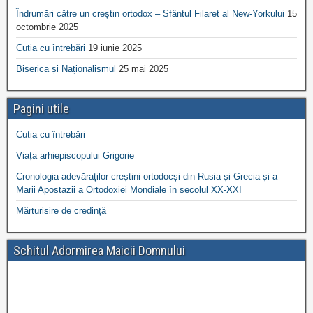
Îndrumări către un creștin ortodox – Sfântul Filaret al New-Yorkului
15
octombrie 2025
Cutia cu întrebări
19 iunie 2025
Biserica și Naționalismul
25 mai 2025
Pagini utile
Cutia cu întrebări
Viața arhiepiscopului Grigorie
Cronologia adevăraților creștini ortodocși din Rusia și Grecia și a
Marii Apostazii a Ortodoxiei Mondiale în secolul XX-XXI
Mărturisire de credință
Schitul Adormirea Maicii Domnului