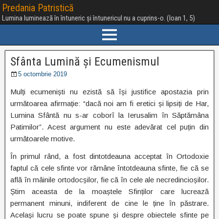
Predania Patristică
Lumina luminează în întuneric și întunericul nu a cuprins-o. (Ioan 1, 5)
Sfânta Lumină și Ecumenismul
5 octombrie 2019
Mulți ecumeniști nu ezistă să își justifice apostazia prin
următoarea afirmație: “dacă noi am fi eretici și lipsiți de Har,
Lumina Sfântă nu s-ar coborî la Ierusalim în Săptămâna
Patimilor”. Acest argument nu este adevărat cel puțin din
următoarele motive.
În primul rând, a fost dintotdeauna acceptat în Ortodoxie
faptul că cele sfinte vor rămâne întotdeauna sfinte, fie că se
află în mâinile ortodocșilor, fie că în cele ale necredincioșilor.
Știm aceasta de la moaștele Sfinților care lucrează
permanent minuni, indiferent de cine le ține în păstrare.
Același lucru se poate spune și despre obiectele sfinte pe