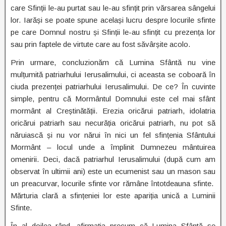
care Sfinții le-au purtat sau le-au sfințit prin vărsarea sângelui
lor. Iarăși se poate spune același lucru despre locurile sfinte
pe care Domnul nostru și Sfinții le-au sfințit cu prezența lor
sau prin faptele de virtute care au fost săvârșite acolo.
Prin urmare, concluzionăm că Lumina Sfântă nu vine
mulțumită patriarhului Ierusalimului, ci aceasta se coboară în
ciuda prezenței patriarhului Ierusalimului. De ce? În cuvinte
simple, pentru că Mormântul Domnului este cel mai sfânt
mormânt al Creștinătății. Erezia oricărui patriarh, idolatria
oricărui patriarh sau necurăția oricărui patriarh, nu pot să
năruiască și nu vor nărui în nici un fel sfințenia Sfântului
Mormânt – locul unde a împlinit Dumnezeu mântuirea
omenirii. Deci, dacă patriarhul Ierusalimului (după cum am
observat în ultimii ani) este un ecumenist sau un mason sau
un preacurvar, locurile sfinte vor rămâne întotdeauna sfinte.
Mărturia clară a sfințeniei lor este apariția unică a Luminii
Sfinte.
În al doilea rând, afirmația precum că Lumina Sfântă se