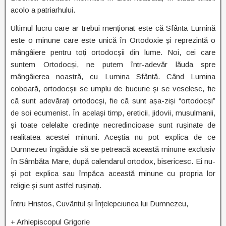
acolo a patriarhului.
Ultimul lucru care ar trebui menționat este că Sfânta Lumină
este o minune care este unică în Ortodoxie și reprezintă o
mângâiere pentru toți ortodocșii din lume. Noi, cei care
suntem Ortodocși, ne putem într-adevăr lăuda spre
mângâierea noastră, cu Lumina Sfântă. Când Lumina
coboară, ortodocșii se umplu de bucurie și se veselesc, fie
că sunt adevărați ortodocși, fie că sunt așa-ziși “ortodocși”
de soi ecumenist. În același timp, ereticii, jidovii, musulmanii,
și toate celelalte credințe necredincioase sunt rușinate de
realitatea acestei minuni. Aceștia nu pot explica de ce
Dumnezeu îngăduie să se petreacă această minune exclusiv
în Sâmbăta Mare, după calendarul ortodox, bisericesc. Ei nu-
și pot explica sau împăca această minune cu propria lor
religie și sunt astfel rușinați.
Întru Hristos, Cuvântul și Înțelepciunea lui Dumnezeu,
+ Arhiepiscopul Grigorie