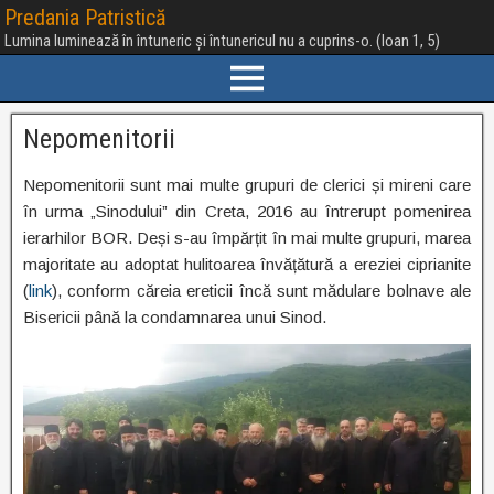
Predania Patristică
Lumina luminează în întuneric și întunericul nu a cuprins-o. (Ioan 1, 5)
Nepomenitorii
Nepomenitorii sunt mai multe grupuri de clerici și mireni care
în urma „Sinodului” din Creta, 2016 au întrerupt pomenirea
ierarhilor BOR. Deși s-au împărțit în mai multe grupuri, marea
majoritate au adoptat hulitoarea învățătură a ereziei ciprianite
(
link
), conform căreia ereticii încă sunt mădulare bolnave ale
Bisericii până la condamnarea unui Sinod.