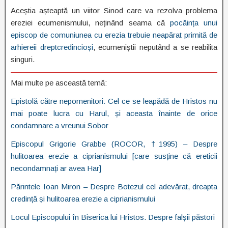
Aceștia așteaptă un viitor Sinod care va rezolva problema
ereziei ecumenismului, neținând seama că
pocăința unui
episcop de comuniunea cu erezia trebuie neapărat primită de
arhiereii dreptcredincioși
, ecumeniștii neputând a se reabilita
singuri.
Mai multe pe asceastă temă:
Epistolă către nepomenitori: Cel ce se leapădă de Hristos nu
mai poate lucra cu Harul, și aceasta înainte de orice
condamnare a vreunui Sobor
Episcopul Grigorie Grabbe (ROCOR, †1995) – Despre
hulitoarea erezie a ciprianismului [care susține că ereticii
necondamnați ar avea Har]
Părintele Ioan Miron – Despre Botezul cel adevărat, dreapta
credință și hulitoarea erezie a ciprianismului
Locul Episcopului în Biserica lui Hristos. Despre falșii păstori