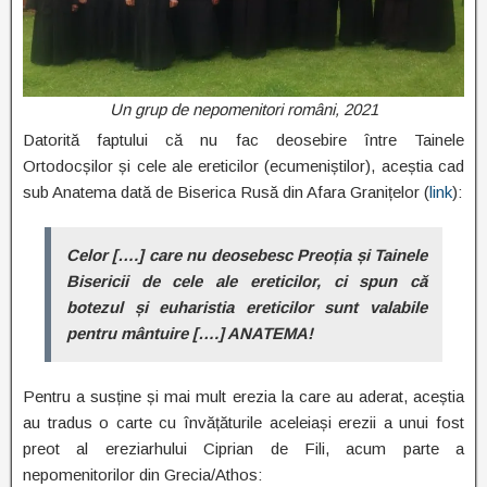
Un grup de nepomenitori români, 2021
Datorită faptului că nu fac deosebire între Tainele
Ortodocșilor și cele ale ereticilor (ecumeniștilor), aceștia cad
sub Anatema dată de Biserica Rusă din Afara Granițelor (
link
):
Celor [….] care nu deosebesc Preoția și Tainele
Bisericii de cele ale ereticilor, ci spun că
botezul și euharistia ereticilor sunt valabile
pentru mântuire [….] ANATEMA!
Pentru a susține și mai mult erezia la care au aderat, aceștia
au tradus o carte cu învățăturile aceleiași erezii a unui fost
preot al ereziarhului Ciprian de Fili, acum parte a
nepomenitorilor din Grecia/Athos: