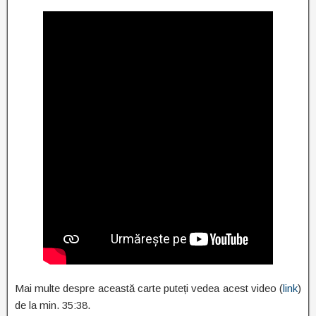
Mai multe despre această carte puteți vedea acest video (
link
)
de la min. 35:38.