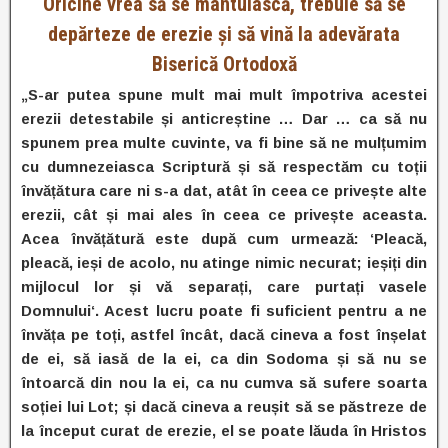
Oricine vrea să se mântuiască, trebuie să se
depărteze de erezie și să vină la adevărata
Biserică Ortodoxă
„S-ar putea spune mult mai mult împotriva acestei
erezii detestabile și anticreștine … Dar … ca să nu
spunem prea multe cuvinte, va fi bine să ne mulțumim
cu dumnezeiasca Scriptură și să respectăm cu toții
învățătura care ni s-a dat, atât în ​​ceea ce privește alte
erezii, cât și mai ales în ceea ce privește aceasta.
Acea învățătură este după cum urmează: ‘Pleacă,
pleacă, ieși de acolo, nu atinge nimic necurat; ieșiți din
mijlocul lor și vă separați, care purtați vasele
Domnului‘. Acest lucru poate fi suficient pentru a ne
învăța pe toți, astfel încât, dacă cineva a fost înșelat
de ei, să iasă de la ei, ca din Sodoma și să nu se
întoarcă din nou la ei, ca nu cumva să sufere soarta
soției lui Lot; și dacă cineva a reușit să se păstreze de
la început curat de erezie, el se poate lăuda în Hristos