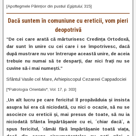
[Apoftegmele Părințior din pustiul
Egiptului
, 315]
Dacă suntem în comuniune cu ereticii, vom pieri
deopotrivă
“De cei care arată că mărturisesc Credința Ortodoxă,
dar sunt în unire cu cei care i se împotrivesc, dacă
după mustrare nu vor întrerupe această unire, de aceia
trebuie nu numai să te desparți, dar nici frați nu se
cuvine să-i mai numești.”
Sfântul Vasile cel Mare, Arhiepiscopul Cezareei Cappadociei
[*Patrologia Orientalis*, Vol. 17, p. 303]
„
Un alt lucru pe care fericitul îl propăvăduia și insista
asupra lui era că niciodată, cu nici o ocazie, să nu se
asocieze cu ereticii și, mai presus de toate, să nu ia
niciodată Sfânta Împărtășanie cu ei, ´chiar dacă´, a
spus fericitul, ´rămâi fără împărtășanie toată viața,