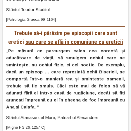
Sfântul Teodor Studitul
[Patrologia Graeca 99, 1164]
Trebuie să-i părăsim pe episcopii care sunt
eretici
sau care se află în comuniune cu ereticii
„Pe măsură ce parcurgem calea cea corectă și
aducătoare de viață, să smulgem ochiul care ne
smintește, nu ochiul fizic, ci cel noetic. De exemplu,
dacă un episcop … care reprezintă ochii Bisericii, se
comportă într-o manieră rea și smintește oamenii,
trebuie să fie smuls. Căci este mai de folos să vă
adunați fără el într-o casă de rugăciune, decât să fiți
aruncați împreună cu el în gheena de foc împreună cu
Ana și Caiafa. “
Sfântul Atanasie cel Mare, Patriarhul Alexandriei
[Migne PG 26, 1257 C]