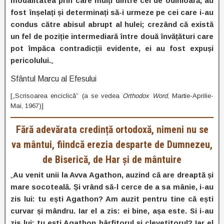
modalitatea prin care mulți dintre cei de odinioară, au
fost înșelați și determinați să-i urmeze pe cei care i-au
condus către abisul abrupt al hulei; crezând că există
un fel de poziție intermediară între două învățături care
pot împăca contradicții evidente, ei au fost expuși
pericolului.
„
Sfântul Marcu al Efesului
[„Scrisoarea enciclică” (a se vedea
Orthodox Word
, Martie-Aprilie-
Mai, 1967)]
Fără adevărata credință ortodoxă, nimeni nu se
va mântui, fiindcă erezia desparte de Dumnezeu,
de Biserică, de Har și de mântuire
„
Au venit unii la Avva Agathon, auzind că are dreaptă și
mare socoteală. Și vrând să-l cerce de a sa mânie, i-au
zis lui: tu ești Agathon? Am auzit pentru tine că ești
curvar și mândru. Iar el a zis: ei bine, așa este. Si i-au
zis lui: tu ești Agathon bârfitorul și clevetitorul? Iar el