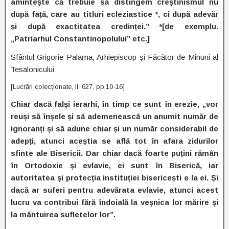
amintește că trebuie să distingem creștinismul nu
după față, care au titluri ecleziastice *, ci după adevăr
și după exactitatea credinței.” *[de exemplu.
„Patriarhul Constantinopolului” etc.]
Sfântul Grigorie Palama, Arhiepiscop și Făcător de Minuni al
Tesalonicului
[Lucrări colecționate, II, 627, pp.10-16]
Chiar dacă falși ierarhi, în timp ce sunt în erezie, „vor
reuși să înșele și să ademenească un anumit număr de
ignoranți și să adune chiar și un număr considerabil de
adepți, atunci aceștia se află tot în afara zidurilor
sfinte ale Bisericii. Dar chiar dacă foarte puțini rămân
în Ortodoxie și evlavie, ei sunt în Biserică, iar
autoritatea și protecția instituției bisericești e la ei. Și
dacă ar suferi pentru adevărata evlavie, atunci acest
lucru va contribui fără îndoială la veșnica lor mărire și
la mântuirea sufletelor lor”.