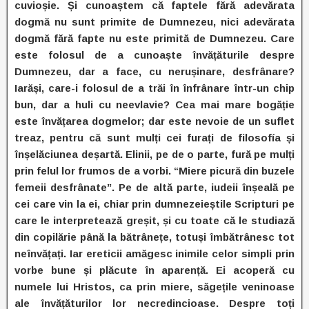
cuvioșie. Și cunoaștem că faptele fără adevărata
dogmă nu sunt primite de Dumnezeu, nici adevărata
dogmă fără fapte nu este primită de Dumnezeu. Care
este folosul de a cunoaște învățăturile despre
Dumnezeu, dar a face, cu nerușinare, desfrânare?
Iarăși, care-i folosul de a trăi în înfrânare într-un chip
bun, dar a huli cu neevlavie? Cea mai mare bogăție
este învățarea dogmelor; dar este nevoie de un suflet
treaz, pentru că sunt mulți cei furați de filosofía și
înșelăciunea deșartă. Elinii, pe de o parte, fură pe mulți
prin felul lor frumos de a vorbi. “Miere picură din buzele
femeii desfrânate”. Pe de altă parte, iudeii înșeală pe
cei care vin la ei, chiar prin dumnezeieștile Scripturi pe
care le interpretează greșit, și cu toate că le studiază
din copilărie până la bătrânețe, totuși îmbătrânesc tot
neînvățați. Iar ereticii amăgesc inimile celor simpli prin
vorbe bune și plăcute în aparență. Ei acoperă cu
numele lui Hristos, ca prin miere, săgețile veninoase
ale învățăturilor lor necredincioase. Despre toți