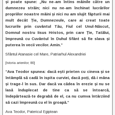
și poate spune: „Nu ne-am întins mâinile către un
dumnezeu străin; nici nu ne-am închinat lucrărilor
propriilor noastre mâini și nici nu am slujit făpturii mai
mult decât Ție, Dumnezeule, care ai creat toate
lucrurile prin cuvântul Tău, Fiul cel Unul-Născut,
Domnul nostru Iisus Hristos, prin care Ție, Tatălui,
împreună cu Cuvântul în Duhul Sfânt să fie slava și
puterea în vecii vecilor. Amin.”
Sfântul Atanasie cel Mare, Patriarhul Alexandriei
[Istoria arienilor, 80]
“Ava Teodor spunea: dacă ești prieten cu cineva și se
întâmplă să cadă în ispita curviei, dacă poți, dă-i mâna
și trage-l în sus. Dar dacă va cădea în erezie și nu se
lasă înduplecat de tine ca să se întoarcă,
îndepărtează-te degrabă de el, ca nu cumva întârziind
să cazi împreună cu el în groapă.”
Ava Teodor, Patericul Egiptean