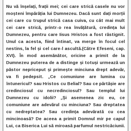
Nu vă înșelați, frații mei; cei care strică casele nu vor
moșteni împărăția lui Dumnezeu. Dacă sunt dați morții
cei care cu trupul strică casa cuiva, cu cât mai mult
cei care strică, printr-o rea învățătură, credința lui
Dumnezeu, pentru care Iisus Hristos a fost răstignit.
Unul ca acesta, fiind întinat, va merge în focul cel
nestins, la fel și cel care-l ascultă.(Către Efeseni, cap.
XVI). În mod asemănător, oricine a primit de la
Dumnezeu puterea de a distinge și totuși urmează un
păstor nepriceput și primește minciuna drept adevăr,
va fi pedepsit. „Ce comuniune are lumina cu
întunericul? sau Hristos cu Belial? Sau ce părtășie are
credinciosul cu necredinciosul? Sau templul lui
Dumnezeu cu idolii? „Și asemenea zic eu, ce
comuniune are adevărul cu minciuna? Sau dreptatea
cu nedreptatea? Sau credința adevărată cu cea
mincinoasă? De aceea a primit Domnul mir pe capul
Lui, ca Biserica Lui să miroasă parfumul nestricăciunii.