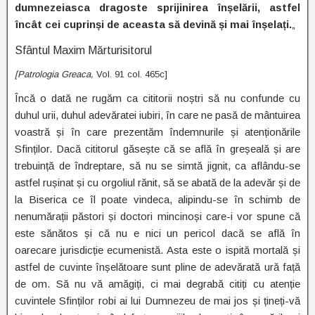
dumnezeiasca dragoste sprijinirea înșelării, astfel
încât cei cuprinși de aceasta să devină și mai înșelați.
„
Sfântul Maxim Mărturisitorul
[Patrologia Greaca,
Vol. 91 col. 465c]
Încă o dată ne rugăm ca cititorii noștri să nu confunde cu
duhul urii, duhul adevăratei iubiri, în care ne pasă de mântuirea
voastră și în care prezentăm îndemnurile și atenționările
Sfinților. Dacă cititorul găsește că se află în greșeală și are
trebuință de îndreptare, să nu se simtă jignit, ca aflându-se
astfel rușinat și cu orgoliul rănit, să se abată de la adevăr și de
la Biserica ce îl poate vindeca, alipindu-se în schimb de
nenumărații păstori și doctori mincinoși care-i vor spune că
este sănătos și că nu e nici un pericol dacă se află în
oarecare jurisdicție ecumenistă. Asta este o ispită mortală și
astfel de cuvinte înșelătoare sunt pline de adevărată ură față
de om. Să nu vă amăgiți, ci mai degrabă citiți cu atenție
cuvintele Sfinților robi ai lui Dumnezeu de mai jos și țineți-vă