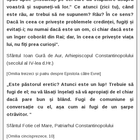
voastră și supuneți-vă lor.” Ce atunci (zici tu), când
este rău, ar trebui să ne supunem? Rău? În ce sens?
Dacă în ceea ce privește problemele credinței, fugiți și
evitați-i; nu numai dacă este un om, ci chiar dacă este
un înger coborât din Rai; dar, în ceea ce privește viața
lui, nu fiți prea curioși”.
Sfântul Ioan Gură de Aur, Arhiepiscopul Constantinopolului
(secolul al IV-lea d.Hr.)
[Omilia treizeci și patru despre Epistola către Evrei]
„Este păstorul eretic? Atunci este un lup! Trebuie să
fugi de el; nu vă lăsați înșelați să vă apropiați de el chiar
dacă pare bun și blând. Fugi de comuniune și
conversație cu el, așa cum ai fugi de un șarpe
otrăvitor. “
Sfântul Fotie cel Mare, Patriarhul Constantinopolului
[Omilia cincisprezece, 10]