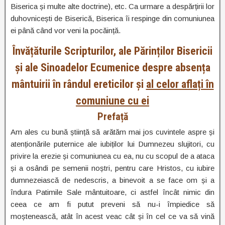
Biserica și multe alte doctrine), etc. Ca urmare a despărțirii lor
duhovnicești de Biserică, Biserica îi respinge din comuniunea
ei până când vor veni la pocăință.
Învățăturile Scripturilor, ale Părinților Bisericii
și ale Sinoadelor Ecumenice despre absența
mântuirii în rândul ereticilor și
al celor aflați în
comuniune cu ei
Prefață
Am ales cu bună știință să arătăm mai jos cuvintele aspre și
atenționările puternice ale iubiților lui Dumnezeu slujitori, cu
privire la erezie și comuniunea cu ea, nu cu scopul de a ataca
și a osândi pe semenii noștri, pentru care Hristos, cu iubire
dumnezeiască de nedescris, a binevoit a se face om și a
îndura Patimile Sale mântuitoare, ci astfel încât nimic din
ceea ce am fi putut preveni să nu-i împiedice să
moștenească, atât în acest veac cât și în cel ce va să vină