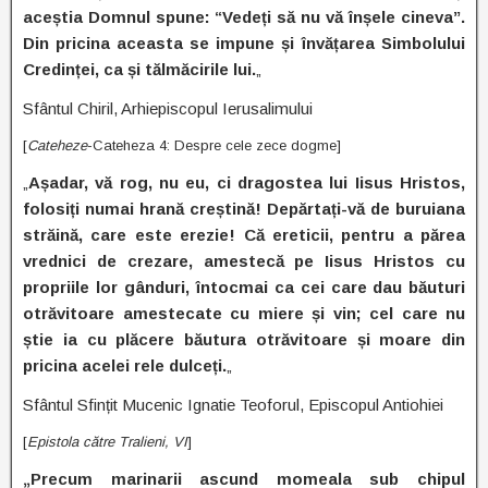
aceștia Domnul spune: “Vedeți să nu vă înșele cineva”.
Din pricina aceasta se impune și învățarea Simbolului
Credinței, ca și tălmăcirile lui.
„
Sfântul Chiril, Arhiepiscopul Ierusalimului
[
Cateheze
-Cateheza 4: Despre cele zece dogme]
„
Așadar, vă rog, nu eu, ci dragostea lui Iisus Hristos,
folosiți numai hrană creștină! Depărtați-vă de buruiana
străină, care este erezie! Că ereticii, pentru a părea
vrednici de crezare, amestecă pe Iisus Hristos cu
propriile lor gânduri, întocmai ca cei care dau băuturi
otrăvitoare amestecate cu miere și vin; cel care nu
știe ia cu plăcere băutura otrăvitoare și moare din
pricina acelei rele dulceți.
„
Sfântul Sfințit Mucenic Ignatie Teoforul, Episcopul Antiohiei
[
Epistola către Tralieni, VI
]
„Precum marinarii ascund momeala sub chipul