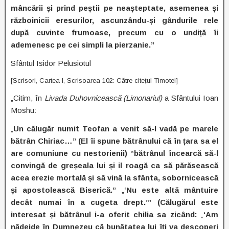
mâncării și prind peștii pe neașteptate, asemenea și
războinicii eresurilor, ascunzându-și gândurile rele
după cuvinte frumoase, precum cu o undiță îi
ademenesc pe cei simpli la pierzanie.”
Sfântul Isidor Pelusiotul
[Scrisori, Cartea I, Scrisoarea 102: Către citețul Timotei]
„Citim, în
Livada Duhovnicească (Limonariul)
a Sfântului Ioan
Moshu:
„
Un călugăr numit Teofan a venit să-l vadă pe marele
bătrân Chiriac…” (El îi spune bătrânului că în țara sa el
are comuniune cu nestorienii) “bătrânul încearcă să-l
convingă de greșeala lui și il roagă ca să părăsească
acea erezie mortală și să vină la sfânta, sobornicească
și apostolească Biserică.”
„
‘Nu este altă mântuire
decât numai în a cugeta drept.’” (Călugărul este
interesat și bătrânul i-a oferit chilia sa zicând:
„
‘Am
nădejde în Dumnezeu că bunătatea lui îți va descoperi