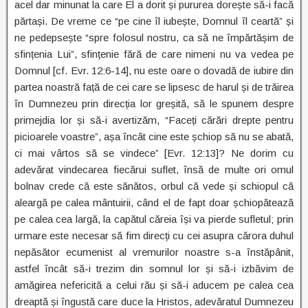
acel dar minunat la care El a dorit și pururea dorește să-i facă
părtași. De vreme ce “pe cine îl iubește, Domnul îl ceartă” și
ne pedepsește “spre folosul nostru, ca să ne împărtășim de
sfințenia Lui”, sfințenie fără de care nimeni nu va vedea pe
Domnul [cf. Evr. 12:6-14], nu este oare o dovadă de iubire din
partea noastră față de cei care se lipsesc de harul și de trăirea
în Dumnezeu prin direcția lor greșită, să le spunem despre
primejdia lor și să-i avertizăm, “Faceți cărări drepte pentru
picioarele voastre”, așa încât cine este șchiop să nu se abată,
ci mai vârtos să se vindece” [Evr. 12:13]? Ne dorim cu
adevărat vindecarea fiecărui suflet, însă de multe ori omul
bolnav crede că este sănătos, orbul că vede și schiopul că
aleargă pe calea mântuirii, când el de fapt doar șchiopătează
pe calea cea largă, la capătul căreia își va pierde sufletul; prin
urmare este necesar să fim direcți cu cei asupra cărora duhul
nepăsător ecumenist al vremurilor noastre s-a înstăpânit,
astfel încât să-i trezim din somnul lor și să-i izbăvim de
amăgirea nefericită a celui rău și să-i aducem pe calea cea
dreaptă și îngustă care duce la Hristos, adevăratul Dumnezeu