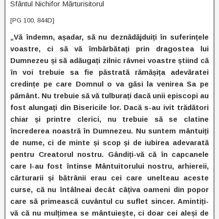
Sfântul Nichifor Mărturisitorul
[PG 100, 844D]
„Vă îndemn, așadar, să nu deznădăjduiți în suferințele
voastre, ci să vă îmbărbătați prin dragostea lui
Dumnezeu și să adăugați zilnic râvnei voastre știind că
în voi trebuie sa fie păstrată rămășița adevăratei
credințe pe care Domnul o va găsi la venirea Sa pe
pământ. Nu trebuie să vă tulburați dacă unii episcopi au
fost alungați din Bisericile lor. Dacă s-au ivit trădători
chiar și printre clerici, nu trebuie să se clatine
încrederea noastră în Dumnezeu. Nu suntem mântuiți
de nume, ci de minte și scop și de iubirea adevarată
pentru Creatorul nostru. Gândiți-vă că în capcanele
care I-au fost întinse Mântuitorului nostru, arhiereii,
cărturarii și bătrânii erau cei care unelteau aceste
curse, că nu întâlneai decât câțiva oameni din popor
care să primească cuvântul cu suflet sincer. Amintiți-
vă că nu mulțimea se mântuiește, ci doar cei aleși de