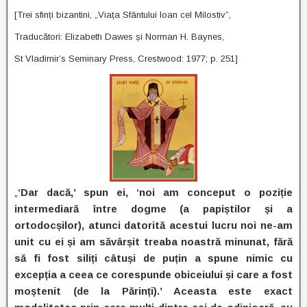
[Trei sfinți bizantini, „Viața Sfântului Ioan cel Milostiv”,
Traducători: Elizabeth Dawes și Norman H. Baynes,
St Vladimir’s Seminary Press, Crestwood: 1977; p. 251]
„
‘Dar dacă,’ spun ei, ‘noi am conceput o poziție
intermediară între dogme (a papiștilor și a
ortodocșilor), atunci datorită acestui lucru noi ne-am
unit cu ei și am săvârșit treaba noastră minunat, fără
să fi fost siliți câtuși de puțin a spune nimic cu
excepția a ceea ce corespunde obiceiului și care a fost
moștenit (de la Părinți).’ Aceasta este exact