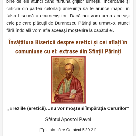
bine de ele atunci când furtuna grijilor lumești, încercările și
criticile din partea celorlalți amenință să te arunce înapoi în
falsa biserică a ecumeniștilor. Dacă noi vom urma aceeași
cale pe care plăcuții de Dumnezeu Părinți au urmat-o, atunci
fără îndoială vom afla aceeași moștenire la capătul ei.
Învățătura Bisericii despre eretici și cei aflați în
comuniune cu ei: extrase din Sfinții Părinți
„Ereziile (ereticii)…nu vor moșteni Împărăția Cerurilor”
Sfântul Apostol Pavel
[Epistola către Galateni 5:20-21]