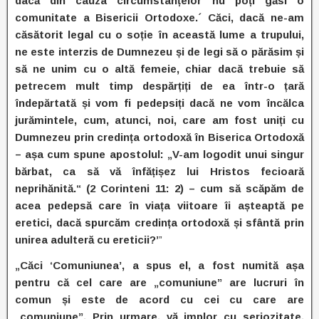
dacă din cauza circumstanțelor nu poți găsi o
comunitate a Bisericii Ortodoxe.´ Căci, dacă ne-am
căsătorit legal cu o soție în această lume a trupului,
ne este interzis de Dumnezeu și de legi să o părăsim și
să ne unim cu o altă femeie, chiar dacă trebuie să
petrecem mult timp despărțiți de ea într-o țară
îndepărtată și vom fi pedepsiți dacă ne vom încălca
jurămintele, cum, atunci, noi, care am fost uniți cu
Dumnezeu prin credința ortodoxă în Biserica Ortodoxă
– așa cum spune apostolul: „V-am logodit unui singur
bărbat, ca să vă înfățișez lui Hristos fecioară
neprihănită.“ (2 Corinteni 11: 2) – cum să scăpăm de
acea pedepsă care în viața viitoare îi așteaptă pe
eretici, dacă spurcăm credința ortodoxă și sfântă prin
unirea adulteră cu ereticii?’
”
„Căci ‘Comuniunea’, a spus el, a fost numită așa
pentru că cel care are „comuniune” are lucruri în
comun și este de acord cu cei cu care are
„comuniune”. Prin urmare, vă implor cu seriozitate,