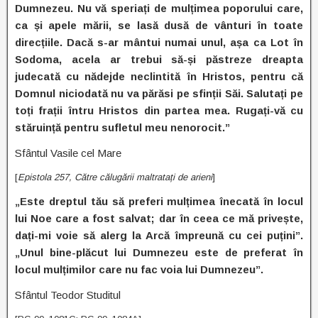
Dumnezeu. Nu vă speriați de mulțimea poporului care,
ca și apele mării, se lasă dusă de vânturi în toate
direcțiile. Dacă s-ar mântui numai unul, așa ca Lot în
Sodoma, acela ar trebui să-și păstreze dreapta
judecată cu nădejde neclintită în Hristos, pentru că
Domnul niciodată nu va părăsi pe sfinții Săi. Salutați pe
toți frații întru Hristos din partea mea. Rugați-vă cu
stăruință pentru sufletul meu nenorocit.”
Sfântul Vasile cel Mare
[
Epistola 257, Către călugării maltratați de arieni
]
„Este dreptul tău să preferi mulțimea înecată în locul
lui Noe care a fost salvat; dar în ceea ce mă privește,
dați-mi voie să alerg la Arcă împreună cu cei puțini”.
„Unul bine-plăcut lui Dumnezeu este de preferat în
locul mulțimilor care nu fac voia lui Dumnezeu”.
Sfântul Teodor Studitul