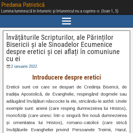
Predania Patristică
Lumina luminează în întuneric și întunericul nu a cuprins-o. (Ioan 1, 5)
Învățăturile Scripturilor, ale Părinților
Bisericii și ale Sinoadelor Ecumenice
despre eretici și cei aflați în comuniune
cu ei
2 ianuarie 2022
Introducere despre eretici
Ereticii sunt cei care se despart de Credința Bisericii, de
tradiția Apostolică, de Evanghelie, respingând dogmele sau
adăugând învățături născocite la ele, stricându-le astfel. Unele
exemple sunt: arienii (care resping dumnezeirea lui Hristos),
monofiziții (care unesc într-o singură fire nouă dumnezeirea
și omenitatea lui Hristos), romano-catolicii (care strică
învățăturile Evangheliei privind Persoanele Treimii, Harul,