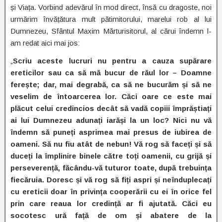
și Viața. Vorbind adevărul în mod direct, însă cu dragoste, noi
urmărim învățătura mult pătimitorului, marelui rob al lui
Dumnezeu, Sfântul Maxim Mărturisitorul, al cărui îndemn l-
am redat aici mai jos:
„
Scriu aceste lucruri nu pentru a cauza supărare
ereticilor sau ca să mă bucur de răul lor – Doamne
ferește; dar, mai degrabă, ca să ne bucurăm și să ne
veselim de întoarcerea lor. Căci oare ce este mai
plăcut celui credincios decât să vadă copiii împrăștiați
ai lui Dumnezeu adunați iarăși la un loc? Nici nu vă
îndemn să puneți asprimea mai presus de iubirea de
oameni. Să nu fiu atât de nebun! Vă rog să faceți și să
duceți la împlinire binele către toți oamenii, cu grijă și
perseverență, făcându-vă tuturor toate, după trebuința
fiecăruia. Doresc și vă rog să fiți aspri și neînduplecați
cu ereticii doar în privința cooperării cu ei în orice fel
prin care reaua lor credință ar fi ajutată. Căci eu
socotesc ură față de om și abatere de la