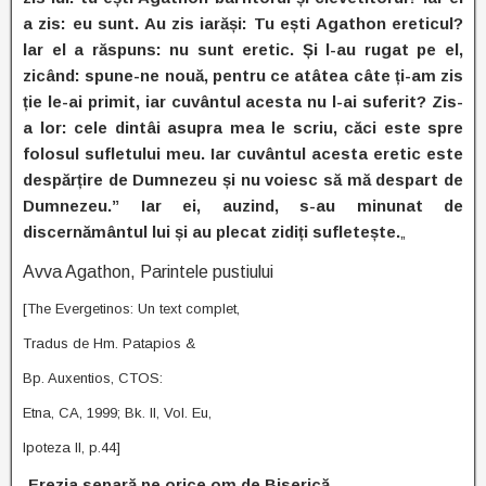
a zis: eu sunt. Au zis iarăși: Tu ești Agathon ereticul?
lar el a răspuns: nu sunt eretic. Și l-au rugat pe el,
zicând: spune-ne nouă, pentru ce atâtea câte ți-am zis
ție le-ai primit, iar cuvântul acesta nu l-ai suferit? Zis-
a lor: cele dintâi asupra mea le scriu, căci este spre
folosul sufletului meu. Iar cuvântul acesta eretic este
despărțire de Dumnezeu și nu voiesc să mă despart de
Dumnezeu.” Iar ei, auzind, s-au minunat de
discernământul lui și au plecat zidiți sufletește.
„
Avva Agathon, Parintele pustiului
[The Evergetinos: Un text complet,
Tradus de Hm. Patapios &
Bp. Auxentios, CTOS:
Etna, CA, 1999; Bk. II, Vol. Eu,
Ipoteza II, p.44]
„
Erezia separă pe orice om de Biserică
„
.