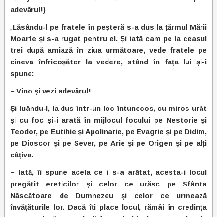
adevărul!)
„
Lăsându-l pe fratele în peșteră s-a dus la țărmul Mării
Moarte și s-a rugat pentru el. Și iată cam pe la ceasul
trei după amiază în ziua următoare, vede fratele pe
cineva înfricoșător la vedere, stând în fața lui și-i
spune:
– Vino și vezi adevărul!
Și luându-l, la dus într-un loc întunecos, cu miros urât
și cu foc și-i arată în mijlocul focului pe Nestorie și
Teodor, pe Eutihie și Apolinarie, pe Evagrie și pe Didim,
pe Dioscor și pe Sever, pe Arie și pe Origen și pe alți
câțiva.
– lată, îi spune acela ce i s-a arătat, acesta-i locul
pregătit ereticilor și celor ce urăsc pe Sfânta
Născătoare de Dumnezeu și celor ce urmează
învățăturile lor. Dacă îți place locul, rămâi în credința