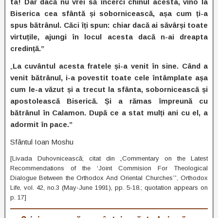
ta! Dar dacă nu vrei să încerci chinul acesta, vino la
Biserica cea sfântă și sobornicească, așa cum ți-a
spus bătrânul. Căci îți spun: chiar dacă ai săvârși toate
virtuțile, ajungi în locul acesta dacă n-ai dreapta
credință.”
„
La cuvântul acesta fratele și-a venit în sine. Când a
venit bătrânul, i-a povestit toate cele întâmplate așa
cum le-a văzut și a trecut la sfânta, sobornicească și
apostolească Biserică. Și a rămas împreună cu
bătrânul în Calamon. După ce a stat mulți ani cu el, a
adormit în pace.”
Sfântul Ioan Moshu
[Livada Duhovnicească; citat din „Commentary on the Latest
Recommendations of the ‘Joint Commision For Theological
Dialogue Between the Orthodox And Oriental Churches’”, Orthodox
Life, vol. 42, no.3 (May-June 1991), pp. 5-18.; quotation appears on
p. 17]