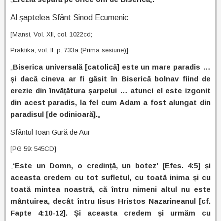
Al șaptelea Sfânt Sinod Ecumenic
[Mansi, Vol. XII, col. 1022cd;
Praktika, vol. II, p. 733a (Prima sesiune)]
„
Biserica universală [catolică] este un mare paradis …
și dacă cineva ar fi găsit în Biserică bolnav fiind de
erezie din învățătura șarpelui … atunci el este izgonit
din acest paradis, la fel cum Adam a fost alungat din
paradisul [de odinioară].
„
Sfântul Ioan Gură de Aur
[PG 59: 545CD]
„
‘Este un Domn, o credință, un botez’ [Efes. 4:5] și
aceasta credem cu tot sufletul, cu toată inima și cu
toată mintea noastră, că întru nimeni altul nu este
mântuirea, decât întru Iisus Hristos Nazarineanul [cf.
Fapte 4:10-12]. Și aceasta credem și urmăm cu