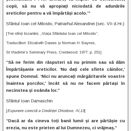
copii, să nu vă apropiați niciodată de adunările
ereticilor pentru a vă împărtăși acolo.’”
Sfântul Ioan cel Milostiv, Patriarhul Alexandriei (sec. VII d.Hr.)
[Trei sfinți bizantini, „Viața Sfântului Ioan cel Milostiv”,
Traducători: Elizabeth Dawes și Norman H. Baynes,
St Vladimir’s Seminary Press, Crestwood: 1977; p. 251]
“Să ne ferim din răsputeri să nu primim sau să dăm
Împărtășanie ereticilor. ‘Nu dați cele sfinte câinilor,’
spune Domnul. ‘Nici nu aruncați mărgăritarele voastre
înaintea porcilor,’ încât să nu ne facem părtași în
necinstea și osânda lor.”
Sfântul Ioan Damaschin
[
Expunere corectă a Credinței Ortodoxe, IV,13
]
“Dacă ar da cineva toți banii lumii și are părtășie cu
erezia, nu este prieten al lui Dumnezeu, ci vrăjmaș.”