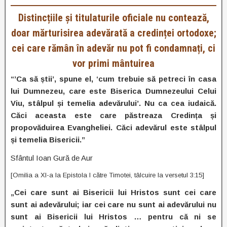
Distincțiile și titulaturile oficiale nu contează,
doar mărturisirea adevărată a credinței ortodoxe;
cei care rămân în adevăr nu pot fi condamnați, ci
vor primi mântuirea
“’Ca să știi’, spune el, ‘cum trebuie să petreci în casa
lui Dumnezeu, care este Biserica Dumnezeului Celui
Viu, stâlpul și temelia adevărului’. Nu ca cea iudaică.
Căci aceasta este care păstreaza Credința și
propovăduirea Evangheliei. Căci adevărul este stâlpul
și temelia Bisericii.”
Sfântul Ioan Gură de Aur
[Omilia a XI-a la Epistola I către Timotei, tâlcuire la versetul 3:15]
„Cei care sunt ai Bisericii lui Hristos sunt cei care
sunt ai adevărului; iar cei care nu sunt ai adevărului nu
sunt ai Bisericii lui Hristos … pentru că ni se