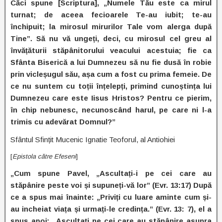
Căci spune [Scriptura], „Numele Tău este ca mirul
turnat; de aceea fecioarele Te-au iubit; te-au
închipuit; la mirosul mirurilor Tale vom alerga după
Tine”. Să nu vă ungeți, deci, cu mirosul cel greu al
învățăturii stăpânitorului veacului acestuia; fie ca
Sfânta Biserică a lui Dumnezeu să nu fie dusă în robie
prin vicleșugul său, așa cum a fost cu prima femeie. De
ce nu suntem cu toții înțelepți, primind cunoștința lui
Dumnezeu care este Iisus Hristos? Pentru ce pierim,
în chip nebunesc, necunoscând harul, pe care ni l-a
trimis cu adevărat Domnul?”
Sfântul Sfințit Mucenic Ignatie Teoforul, al Antiohiei
[
Epistola către Efeseni
]
„Cum spune Pavel, „Ascultați-i pe cei care au
stăpânire peste voi și supuneți-vă lor” (Evr. 13:17) După
ce a spus mai înainte: „Priviți cu luare aminte cum și-
au incheiat viața și urmați-le credința.” (Evr. 13: 7), el a
spus apoi: „Ascultați pe cei care au stăpânire asupra