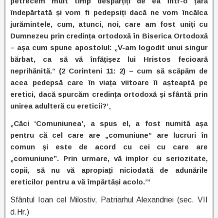
petrecem mult timp despărțiți de ea într-o țară
îndepărtată și vom fi pedepsiți dacă ne vom încălca
jurămintele, cum, atunci, noi, care am fost uniți cu
Dumnezeu prin credința ortodoxă în Biserica Ortodoxă
– așa cum spune apostolul: „V-am logodit unui singur
bărbat, ca să vă înfățișez lui Hristos fecioară
neprihănită.“ (2 Corinteni 11: 2) – cum să scăpăm de
acea pedepsă care în viața viitoare îi așteaptă pe
eretici, dacă spurcăm credința ortodoxă și sfântă prin
unirea adulteră cu ereticii?’
„
„Căci ‘Comuniunea’, a spus el, a fost numită așa
pentru că cel care are „comuniune” are lucruri în
comun și este de acord cu cei cu care are
„comuniune”. Prin urmare, vă implor cu seriozitate,
copii, să nu vă apropiați niciodată de adunările
ereticilor pentru a vă împărtăși acolo.’”
Sfântul Ioan cel Milostiv, Patriarhul Alexandriei (sec. VII
d.Hr.)