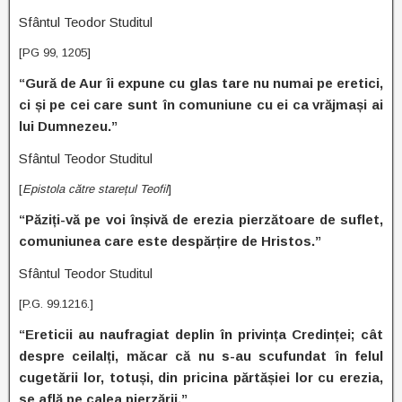
Sfântul Teodor Studitul
[PG 99, 1205]
“Gură de Aur îi expune cu glas tare nu numai pe eretici,
ci și pe cei care sunt în comuniune cu ei ca vrăjmași ai
lui Dumnezeu.”
Sfântul Teodor Studitul
[
Epistola către starețul Teofil
]
“Păziți-vă pe voi înșivă de erezia pierzătoare de suflet,
comuniunea care este despărțire de Hristos.”
Sfântul Teodor Studitul
[P.G. 99.1216.]
“Ereticii au naufragiat deplin în privința Credinței; cât
despre ceilalți, măcar că nu s-au scufundat în felul
cugetării lor, totuși, din pricina părtășiei lor cu erezia,
se află pe calea pierzării.”