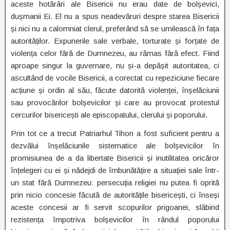
aceste hotărâri ale Bisericii nu erau date de bolșevici,
dușmanii Ei. El nu a spus neadevăruri despre starea Bisericii
și nici nu a calomniat clerul, preferând să se umilească în fața
autorităților. Expunerile sale verbale, torturate și forțate de
violența celor fără de Dumnezeu, au rămas fără efect. Fiind
aproape singur la guvernare, nu și-a depășit autoritatea, ci
ascultând de vocile Bisericii, a corectat cu repeziciune fiecare
acțiune și ordin al său, făcute datorită violenței, înșelăciunii
sau provocărilor bolșevicilor și care au provocat protestul
cercurilor bisericești ale episcopatului, clerului și poporului.
Prin tot ce a trecut Patriarhul Tihon a fost suficient pentru a
dezvălui înșelăciunile sistematice ale bolșevicilor în
promisiunea de a da libertate Bisericii și inutilitatea oricăror
înțelegeri cu ei și nădejdi de îmbunătățire a situației sale într-
un stat fără Dumnezeu: persecuția religiei nu putea fi oprită
prin nicio concesie făcută de autoritățile bisericești, ci înseși
aceste concesii ar fi servit scopurilor prigoanei, slăbind
rezistența împotriva bolșevicilor în rândul poporului