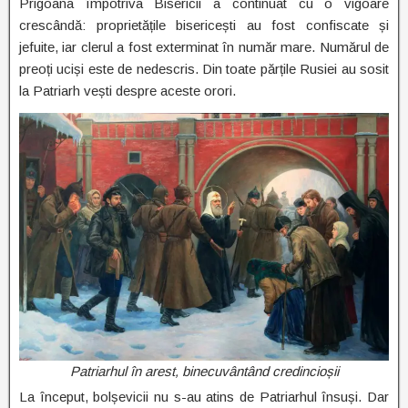
Prigoana împotriva Bisericii a continuat cu o vigoare
crescândă: proprietățile bisericești au fost confiscate și
jefuite, iar clerul a fost exterminat în număr mare. Numărul de
preoți uciși este de nedescris. Din toate părțile Rusiei au sosit
la Patriarh vești despre aceste orori.
Patriarhul în arest, binecuvântând credincioșii
La început, bolșevicii nu s-au atins de Patriarhul însuși. Dar