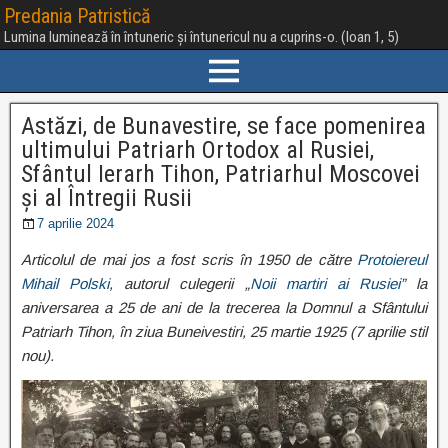
Predania Patristică
Lumina luminează în întuneric și întunericul nu a cuprins-o. (Ioan 1, 5)
Astăzi, de Bunavestire, se face pomenirea
ultimului Patriarh Ortodox al Rusiei,
Sfântul Ierarh Tihon, Patriarhul Moscovei
și al Întregii Rusii
7 aprilie 2024
Articolul de mai jos a fost scris în 1950 de către
Protoiereul
Mihail Polski
, autorul culegerii „
Noii martiri ai Rusiei
” la
aniversarea a 25 de ani de la trecerea la Domnul a Sfântului
Patriarh Tihon, în ziua Buneivestiri, 25 martie 1925 (7 aprilie stil
nou).