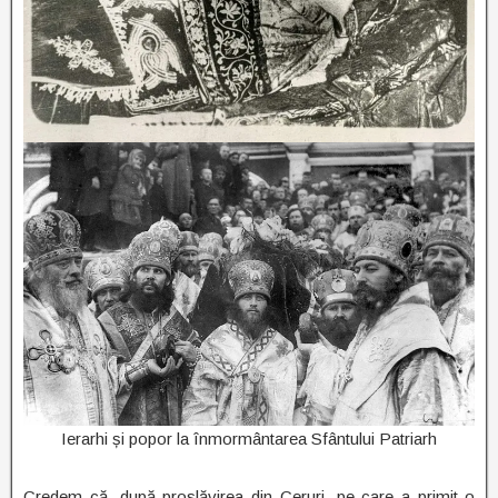
Ierarhi și popor la înmormântarea Sfântului Patriarh
Credem că, după proslăvirea din Ceruri, pe care a primit-o