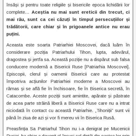
însăși și pentru toate religiile și bisericile epoca lichidării lor
complete…
Aceștia nu mai sunt ereticii din trecut, ci
mai rău, sunt ca cei căzuți în timpul persecuțiilor și
trădătorii, care chiar și în prigoanele antice nu erau
puțini.
Aceasta este soarta Patriarhiei Moscovei, dacă luăm în
considerare poziția Patriarhului Tihon, lupta, adevărul,
dragostea și jertfa sa. Această poziție nu a dispărut sub falsa
conducere modernă a Bisericii Ruse [Patriarhia Moscovei].
Episcopii, clerul și oamenii Bisericii care au protestat
împotriva acțiunilor Patriarhiei moderne a Moscovei au
rămas și se află fie în închisoare, fie în Biserica secretă, în
Catacombe. Aceste poziții sunt amintite, apărate și păstrate
de acea parte străină liberă a Bisericii Ruse care nu a intrat
niciodată în contact cu această Patriarhie. „Tihoniții” sunt vii
până în ziua de azi și vor fi mereu vii în Biserica Rusă.
Preasfinția Sa Patriarhul Tihon nu i-a denigrat pe Mucenicii
Rusiei, ba chiar a devenit el însuși cel dintâi din oastea lor prin