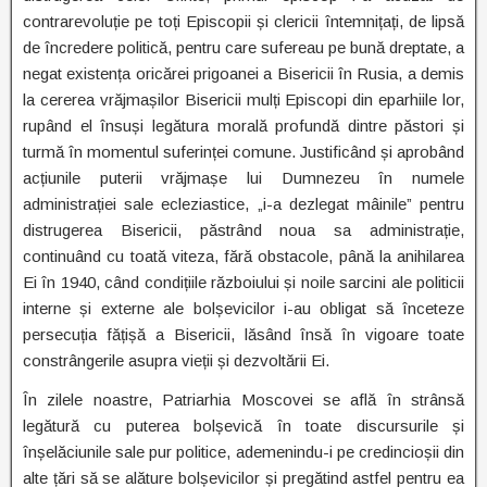
contrarevoluție pe toți Episcopii și clericii întemnițați, de lipsă
de încredere politică, pentru care sufereau pe bună dreptate, a
negat existența oricărei prigoanei a Bisericii în Rusia, a demis
la cererea vrăjmașilor Bisericii mulți Episcopi din eparhiile lor,
rupând el însuși legătura morală profundă dintre păstori și
turmă în momentul suferinței comune. Justificând și aprobând
acțiunile puterii vrăjmașe lui Dumnezeu în numele
administrației sale ecleziastice, „i-a dezlegat mâinile” pentru
distrugerea Bisericii, păstrând noua sa administrație,
continuând cu toată viteza, fără obstacole, până la anihilarea
Ei în 1940, când condițiile războiului și noile sarcini ale politicii
interne și externe ale bolșevicilor i-au obligat să înceteze
persecuția fățișă a Bisericii, lăsând însă în vigoare toate
constrângerile asupra vieții și dezvoltării Ei.
În zilele noastre, Patriarhia Moscovei se află în strânsă
legătură cu puterea bolșevică în toate discursurile și
înșelăciunile sale pur politice, ademenindu-i pe credincioșii din
alte țări să se alăture bolșevicilor și pregătind astfel pentru ea