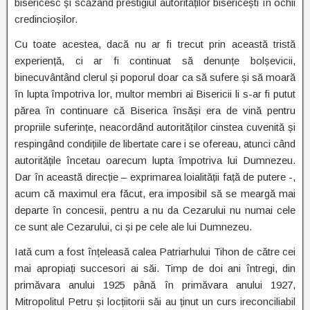
bisericesc și scăzând prestigiul autorităților bisericești în ochii
credincioșilor.
Cu toate acestea, dacă nu ar fi trecut prin această tristă
experiență, ci ar fi continuat să denunțe bolșevicii,
binecuvântând clerul și poporul doar ca să sufere și să moară
în lupta împotriva lor, multor membri ai Bisericii li s-ar fi putut
părea în continuare că Biserica însăși era de vină pentru
propriile suferințe, neacordând autorităților cinstea cuvenită și
respingând condițiile de libertate care i se ofereau, atunci când
autoritățile încetau oarecum lupta împotriva lui Dumnezeu.
Dar în această direcție – exprimarea loialității față de putere -,
acum că maximul era făcut, era imposibil să se meargă mai
departe în concesii, pentru a nu da Cezarului nu numai cele
ce sunt ale Cezarului, ci și pe cele ale lui Dumnezeu.
Iată cum a fost înțeleasă calea Patriarhului Tihon de către cei
mai apropiați succesori ai săi. Timp de doi ani întregi, din
primăvara anului 1925 până în primăvara anului 1927,
Mitropolitul Petru și locțiitorii săi au ținut un curs ireconciliabil