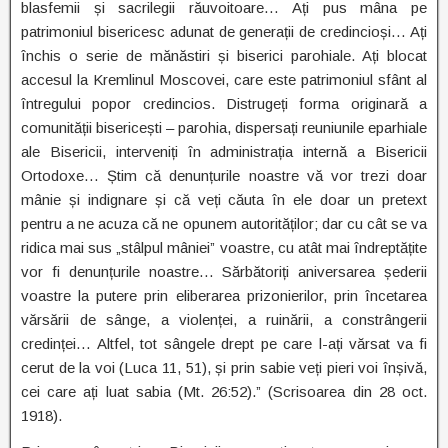
blasfemii și sacrilegii răuvoitoare… Ați pus mâna pe
patrimoniul bisericesc adunat de generații de credincioși… Ați
închis o serie de mănăstiri și biserici parohiale. Ați blocat
accesul la Kremlinul Moscovei, care este patrimoniul sfânt al
întregului popor credincios. Distrugeți forma originară a
comunității bisericești – parohia, dispersați reuniunile eparhiale
ale Bisericii, interveniți în administrația internă a Bisericii
Ortodoxe… Știm că denunțurile noastre vă vor trezi doar
mânie și indignare și că veți căuta în ele doar un pretext
pentru a ne acuza că ne opunem autorităților; dar cu cât se va
ridica mai sus „stâlpul mâniei” voastre, cu atât mai îndreptățite
vor fi denunțurile noastre… Sărbătoriți aniversarea șederii
voastre la putere prin eliberarea prizonierilor, prin încetarea
vărsării de sânge, a violenței, a ruinării, a constrângerii
credinței… Altfel, tot sângele drept pe care l-ați vărsat va fi
cerut de la voi (Luca 11, 51), și prin sabie veți pieri voi înșivă,
cei care ați luat sabia (Mt. 26:52).” (Scrisoarea din 28 oct.
1918).