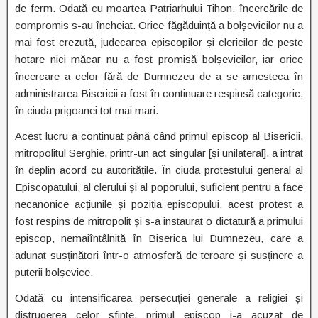
de ferm. Odată cu moartea Patriarhului Tihon, încercările de
compromis s-au încheiat. Orice făgăduință a bolșevicilor nu a
mai fost crezută, judecarea episcopilor și clericilor de peste
hotare nici măcar nu a fost promisă bolșevicilor, iar orice
încercare a celor fără de Dumnezeu de a se amesteca în
administrarea Bisericii a fost în continuare respinsă categoric,
în ciuda prigoanei tot mai mari.
Acest lucru a continuat până când primul episcop al Bisericii,
mitropolitul Serghie, printr-un act singular [și unilateral], a intrat
în deplin acord cu autoritățile. În ciuda protestului general al
Episcopatului, al clerului și al poporului, suficient pentru a face
necanonice acțiunile și poziția episcopului, acest protest a
fost respins de mitropolit și s-a instaurat o dictatură a primului
episcop, nemaiîntâlnită în Biserica lui Dumnezeu, care a
adunat susținători într-o atmosferă de teroare și susținere a
puterii bolșevice.
Odată cu intensificarea persecuției generale a religiei și
distrugerea celor sfinte, primul episcop i-a acuzat de