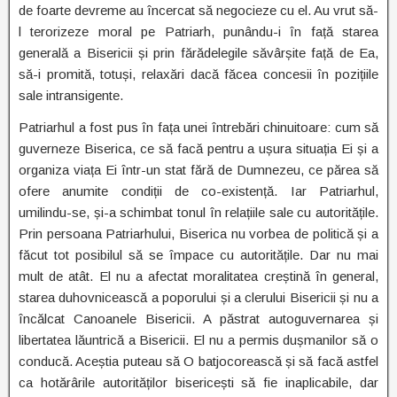
de foarte devreme au încercat să negocieze cu el. Au vrut să-
l terorizeze moral pe Patriarh, punându-i în față starea
generală a Bisericii și prin fărădelegile săvârșite față de Ea,
să-i promită, totuși, relaxări dacă făcea concesii în pozițiile
sale intransigente.
Patriarhul a fost pus în fața unei întrebări chinuitoare: cum să
guverneze Biserica, ce să facă pentru a ușura situația Ei și a
organiza viața Ei într-un stat fără de Dumnezeu, ce părea să
ofere anumite condiții de co-existență. Iar Patriarhul,
umilindu-se, și-a schimbat tonul în relațiile sale cu autoritățile.
Prin persoana Patriarhului, Biserica nu vorbea de politică și a
făcut tot posibilul să se împace cu autoritățile. Dar nu mai
mult de atât. El nu a afectat moralitatea creștină în general,
starea duhovnicească a poporului și a clerului Bisericii și nu a
încălcat Canoanele Bisericii. A păstrat autoguvernarea și
libertatea lăuntrică a Bisericii. El nu a permis dușmanilor să o
conducă. Aceștia puteau să O batjocorească și să facă astfel
ca hotărârile autorităților bisericești să fie inaplicabile, dar