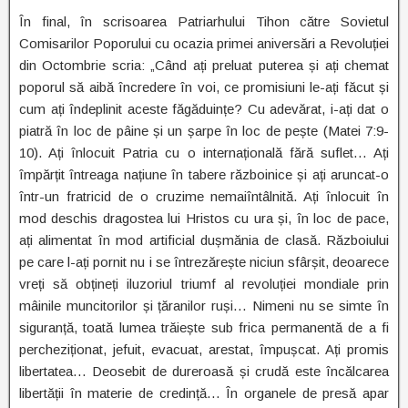
În final, în scrisoarea Patriarhului Tihon către Sovietul
Comisarilor Poporului cu ocazia primei aniversări a Revoluției
din Octombrie scria: „Când ați preluat puterea și ați chemat
poporul să aibă încredere în voi, ce promisiuni le-ați făcut și
cum ați îndeplinit aceste făgăduințe? Cu adevărat, i-ați dat o
piatră în loc de pâine și un șarpe în loc de pește (Matei 7:9-
10). Ați înlocuit Patria cu o internațională fără suflet… Ați
împărțit întreaga națiune în tabere războinice și ați aruncat-o
într-un fratricid de o cruzime nemaiîntâlnită. Ați înlocuit în
mod deschis dragostea lui Hristos cu ura și, în loc de pace,
ați alimentat în mod artificial dușmănia de clasă. Războiului
pe care l-ați pornit nu i se întrezărește niciun sfârșit, deoarece
vreți să obțineți iluzoriul triumf al revoluției mondiale prin
mâinile muncitorilor și țăranilor ruși… Nimeni nu se simte în
siguranță, toată lumea trăiește sub frica permanentă de a fi
percheziționat, jefuit, evacuat, arestat, împușcat. Ați promis
libertatea… Deosebit de dureroasă și crudă este încălcarea
libertății în materie de credință… În organele de presă apar