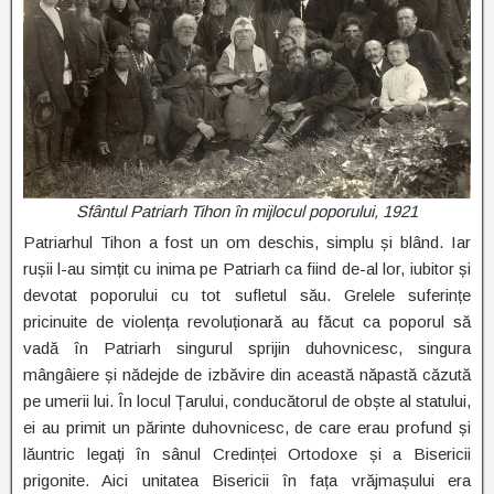
Sfântul Patriarh Tihon în mijlocul poporului, 1921
Patriarhul Tihon a fost un om deschis, simplu și blând. Iar
rușii l-au simțit cu inima pe Patriarh ca fiind de-al lor, iubitor și
devotat poporului cu tot sufletul său. Grelele suferințe
pricinuite de violența revoluționară au făcut ca poporul să
vadă în Patriarh singurul sprijin duhovnicesc, singura
mângâiere și nădejde de izbăvire din această năpastă căzută
pe umerii lui. În locul Țarului, conducătorul de obște al statului,
ei au primit un părinte duhovnicesc, de care erau profund și
lăuntric legați în sânul Credinței Ortodoxe și a Bisericii
prigonite. Aici unitatea Bisericii în fața vrăjmașului era