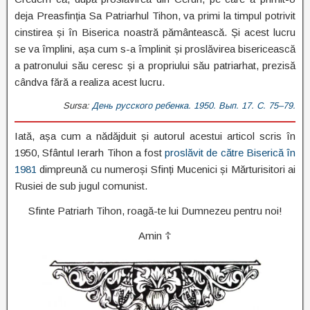
deja Preasfinția Sa Patriarhul Tihon, va primi la timpul potrivit
cinstirea și în Biserica noastră pământească. Și acest lucru
se va împlini, așa cum s-a împlinit și proslăvirea bisericească
a patronului său ceresc și a propriului său patriarhat, prezisă
cândva fără a realiza acest lucru.
Sursa:
День русского ребенка. 1950. Вып. 17. С. 75–79.
Iată, așa cum a nădăjduit și autorul acestui articol scris în
1950, Sfântul Ierarh Tihon a fost
proslăvit de către Biserică în
1981
dimpreună cu numeroși Sfinți Mucenici și Mărturisitori ai
Rusiei de sub jugul comunist.
Sfinte Patriarh Tihon, roagă-te lui Dumnezeu pentru noi!
Amin ☦︎