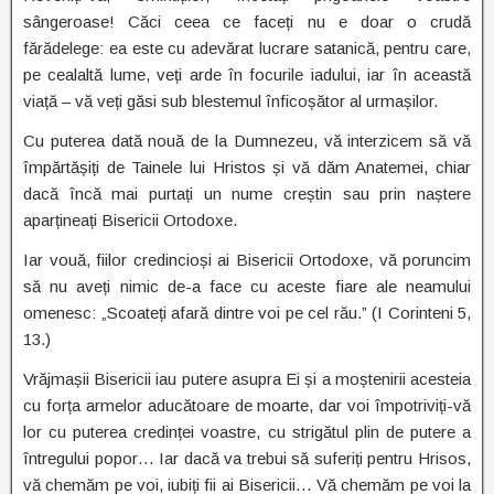
sângeroase! Căci ceea ce faceți nu e doar o crudă
fărădelege: ea este cu adevărat lucrare satanică, pentru care,
pe cealaltă lume, veți arde în focurile iadului, iar în această
viață – vă veți găsi sub blestemul înficoșător al urmașilor.
Cu puterea dată nouă de la Dumnezeu, vă interzicem să vă
împărtășiți de Tainele lui Hristos și vă dăm Anatemei, chiar
dacă încă mai purtați un nume creștin sau prin naștere
aparțineați Bisericii Ortodoxe.
Iar vouă, fiilor credincioși ai Bisericii Ortodoxe, vă poruncim
să nu aveți nimic de-a face cu aceste fiare ale neamului
omenesc: „Scoateți afară dintre voi pe cel rău.” (I Corinteni 5,
13.)
Vrăjmașii Bisericii iau putere asupra Ei și a moștenirii acesteia
cu forța armelor aducătoare de moarte, dar voi împotriviți-vă
lor cu puterea credinței voastre, cu strigătul plin de putere a
întregului popor… Iar dacă va trebui să suferiți pentru Hrisos,
vă chemăm pe voi, iubiți fii ai Bisericii… Vă chemăm pe voi la