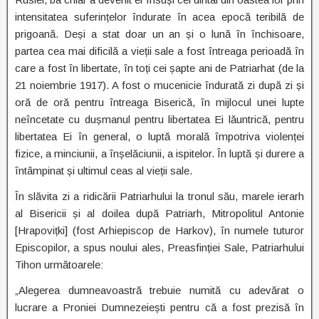
intensitatea suferințelor îndurate în acea epocă teribilă de
prigoană. Deși a stat doar un an și o lună în închisoare,
partea cea mai dificilă a vieții sale a fost întreaga perioadă în
care a fost în libertate, în toți cei șapte ani de Patriarhat (de la
21 noiembrie 1917). A fost o mucenicie îndurată zi după zi și
oră de oră pentru întreaga Biserică, în mijlocul unei lupte
neîncetate cu dușmanul pentru libertatea Ei lăuntrică, pentru
libertatea Ei în general, o luptă morală împotriva violenței
fizice, a minciunii, a înșelăciunii, a ispitelor. În luptă și durere a
întâmpinat și ultimul ceas al vieții sale.
În slăvita zi a ridicării Patriarhului la tronul său, marele ierarh
al Bisericii și al doilea după Patriarh, Mitropolitul Antonie
[Hrapovițki] (fost Arhiepiscop de Harkov), în numele tuturor
Episcopilor, a spus noului ales, Preasfinției Sale, Patriarhului
Tihon următoarele:
„Alegerea dumneavoastră trebuie numită cu adevărat o
lucrare a Proniei Dumnezeiești pentru că a fost prezisă în