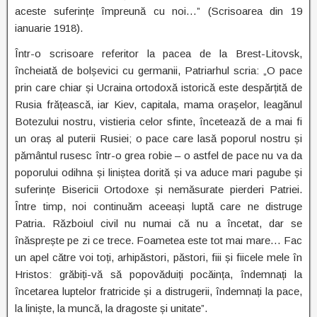
aceste suferințe împreună cu noi…” (Scrisoarea din 19
ianuarie 1918).
Într-o scrisoare referitor la pacea de la Brest-Litovsk,
încheiată de bolșevici cu germanii, Patriarhul scria: „O pace
prin care chiar și Ucraina ortodoxă istorică este despărțită de
Rusia frățească, iar Kiev, capitala, mama orașelor, leagănul
Botezului nostru, vistieria celor sfinte, încetează de a mai fi
un oraș al puterii Rusiei; o pace care lasă poporul nostru și
pământul rusesc într-o grea robie – o astfel de pace nu va da
poporului odihna și liniștea dorită și va aduce mari pagube și
suferințe Bisericii Ortodoxe și nemăsurate pierderi Patriei.
Între timp, noi continuăm aceeași luptă care ne distruge
Patria. Războiul civil nu numai că nu a încetat, dar se
înăsprește pe zi ce trece. Foametea este tot mai mare… Fac
un apel către voi toți, arhipăstori, păstori, fiii și fiicele mele în
Hristos: grăbiți-vă să popovăduiți pocăința, îndemnați la
încetarea luptelor fratricide și a distrugerii, îndemnați la pace,
la liniște, la muncă, la dragoste și unitate”.