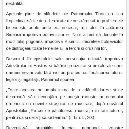
neclintită.
Apelurile pline de blândețe ale Patriarhului Tihon nu l-au
împiedicat să fie de o fermitate de nestrămutat în problemele
bisericești, acolo unde era necesar, mai ales în apărarea
Bisericii împotriva potrivnicilor ei. Nu s-a ferit să denunțe în
mod fățiș prigoana împotriva Bisericii, decretele bolșevicilor
ce distrugeau toate temeliile Ei, a terorii și cruzimii lor.
Descriind în epistolele sale persecuția ridicată împotriva
Adevărului lui Hristos și bătăile groaznice și brutale ale unor
oameni nevinovați, fără nici un proces, cu încălcarea tuturor
legilor și legalității, Patriarhul spunea:
„Toate acestea ne umplu inima de o adâncă durere și ne
determină să-i denunțăm pe acești monștri ai neamului
omenesc cu cuvinte strașnice de mustrare, după cuvântul
Apostolului „Pe cei ce păcătuiesc, mustrați-i în fața tuturor,
pentru ca și ceilalți să se teamă.” (I Tim. 5, 20.)
Reveniți-vă, smintiților, încetați prigoanele voastre