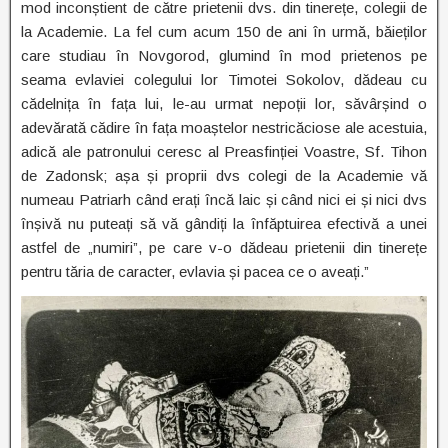
mod inconștient de către prietenii dvs. din tinerețe, colegii de
la Academie. La fel cum acum 150 de ani în urmă, băieților
care studiau în Novgorod, glumind în mod prietenos pe
seama evlaviei colegului lor Timotei Sokolov, dădeau cu
cădelnița în fața lui, le-au urmat nepoții lor, săvârșind o
adevărată cădire în fața moaștelor nestricăciose ale acestuia,
adică ale patronului ceresc al Preasfinției Voastre, Sf. Tihon
de Zadonsk; așa și proprii dvs colegi de la Academie vă
numeau Patriarh când erați încă laic și când nici ei și nici dvs
înșivă nu puteați să vă gândiți la înfăptuirea efectivă a unei
astfel de „numiri”, pe care v-o dădeau prietenii din tinerețe
pentru tăria de caracter, evlavia și pacea ce o aveați.”