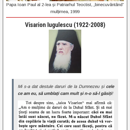
Papa Ioan Paul al 2-lea și Patriarhul Teoctist, „binecuvântând”
mulțimea, 1999
Visarion Iugulescu (1922-
2008)
Mi s-a dat destule daruri de la Dumnezeu și
cele
ce am eu, să umblați cam mult și n-o să-l găsiți
!