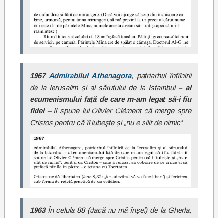
1967
Admirabilul Athenagora
, patriarhul întîlnirii
de la Ierusalim și al sărutului de la Istambul –
al
ecumenismului față de care m-am legat să-i fiu
fidel
– îi spune lui Olivier Clément că merge spre
Cristos pentru că îl iubeşte și „nu e silit de nimic”
1963
În celula 88 (dacă nu mă înșel) de la Gherla,