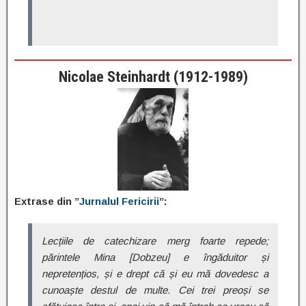
Nicolae Steinhardt (1912-1989)
Extrase din ”
Jurnalul Fericirii
”:
Lecțiile de catechizare merg foarte repede;
părintele Mina [Dobzeu] e îngăduitor și
nepretențios, și e drept că și eu mă dovedesc a
cunoaște destul de multe. Cei trei preoși se