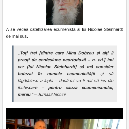
A se vedea catehizarea ecumenistă al lui Nicolae Steinhardt
de mai sus.
„Toți trei [dintre care Mina Dobzeu și alți 2
preoți de confesiune neortodoxă – n. ed.] îmi
cer [lui Nicolae Steinhardt] să mă consider
botezat în numele ecumenicității
şi să
făgăduiesc a lupta – dacă-mi va fi dat să ies din
închisoare –
pentru cauza ecumenismului,
mereu
.” – Jurnalul fericirii