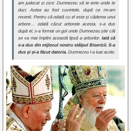
am judecat și zice: Dumnezeu să te ierte unde te
duci. Astea au fost cuvintele, după ce mi-am
revenit. Pentru că odată cu el este și căderea unui
arbore… odată căzut arborele acesta, s-a dus
după el, s-a format un gol unde Dumnezeu știe cât
se va mai împlini această lipsă a arborilor.
Iată că
s-a dus din mijlocul nostru stâlpul Bisericii. S-a
dus și și-a făcut datoria.
Dumnezeu l-a luat acolo.