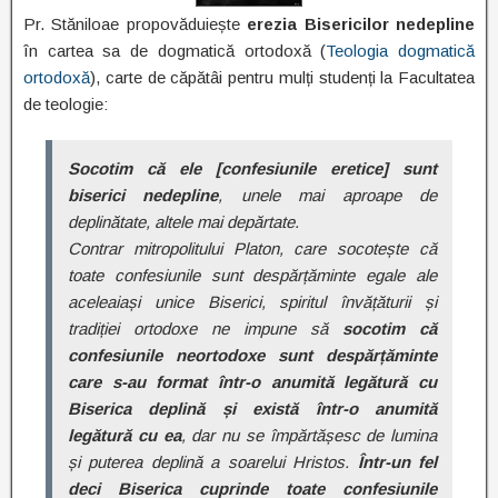
Pr. Stăniloae propovăduiește
erezia Bisericilor nedepline
în cartea sa de dogmatică ortodoxă (
Teologia dogmatică
ortodoxă
), carte de căpătâi pentru mulți studenți la Facultatea
de teologie:
Socotim că ele [confesiunile eretice] sunt
biserici nedepline
, unele mai aproape de
deplinătate, altele mai depărtate.
Contrar mitropolitului Platon, care socotește că
toate confesiunile sunt despărțăminte egale ale
aceleaiași unice Biserici, spiritul învățăturii și
tradiției ortodoxe ne impune să
socotim că
confesiunile neortodoxe sunt despărțăminte
care s-au format într-o anumită legătură cu
Biserica deplină și există într-o anumită
legătură cu ea
, dar nu se împărtășesc de lumina
și puterea deplină a soarelui Hristos.
Într-un fel
deci Biserica cuprinde toate confesiunile