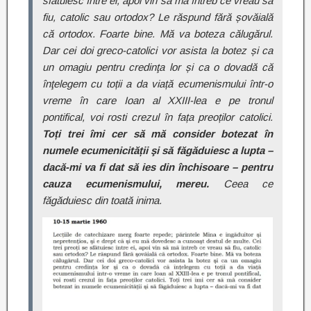
sfătuiesc între ei, apoi vin să mă întreb ce vreau să
fiu, catolic sau ortodox? Le răspund fără șovăială
că ortodox. Foarte bine. Mă va boteza călugărul.
Dar cei doi greco-catolici vor asista la botez și ca
un omagiu pentru credinţa lor și ca o dovadă că
înţelegem cu toții a da viață ecumenismului într-o
vreme în care Ioan al XXIII-lea e pe tronul
pontifical, voi rosti crezul în fața preoților catolici.
Toți trei îmi cer să mă consider botezat în
numele ecumenicității şi să făgăduiesc a lupta –
dacă-mi va fi dat să ies din închisoare – pentru
cauza ecumenismului, mereu.
Ceea ce
făgăduiesc din toată inima.