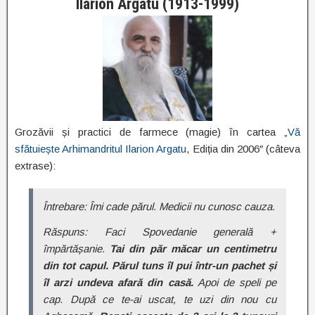
Ilarion Argatu (1913-1999)
Grozăvii și practici de farmece (magie) în cartea „
Vă
sfătuiește Arhimandritul Ilarion Argatu
, Ediția din 2006″ (câteva
extrase):
Întrebare: Îmi cade părul. Medicii nu cunosc cauza.
Răspuns: Faci Spovedanie generală +
împărtășanie.
Tai din păr măcar un centimetru
din tot capul. Părul tuns îl pui într-un pachet și
îl arzi undeva afară din casă.
Apoi de speli pe
cap. După ce te-ai uscat, te uzi din nou cu