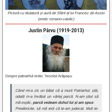
Pictură cu titulatură și aură de Sfânt al lui Francisc de Assisi
(eretic romano-catolic)
Justin Pârvu (1919-2013)
Despre patriarhul eretic Teoctist Arăpașu:
Când mi-a zis un băiat că a murit Patriarhul, știți,
odată m-a învăluit un vârtej parcă. N-am știut să
mă explic,
parcă vedeam duhul lui și am spus
:
Preafericite, să mă ierți că te-am judecat. Mult te-