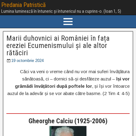
Predania Patristică
Lumina luminează în întuneric și întunericul nu a cuprins-o. (Ioan 1, 5)
Marii duhovnici ai României în fața
ereziei Ecumenismului și ale altor
rătăciri
19 octombrie 2024
Căci va veni o vreme când nu vor mai suferi învățătura
sănătoasă, ci – dornici să-și desfăteze auzul –
își vor
grămădi învățători după poftele lor
, și își vor întoarce
auzul de la adevăr și se vor abate către basme. (2 Tim 4: 4-5)
Gheorghe Calciu (1925-2006)