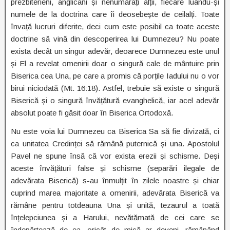
prezbiterieni, anglicani și nenumărați alții, fiecare luându-și
numele de la doctrina care îi deosebește de ceilalți. Toate
învață lucruri diferite, deci cum este posibil ca toate aceste
doctrine să vină din descoperirea lui Dumnezeu? Nu poate
exista decât un singur adevăr, deoarece Dumnezeu este unul
și El a revelat omenirii doar o singură cale de mântuire prin
Biserica cea Una, pe care a promis că porțile Iadului nu o vor
birui niciodată (Mt. 16:18). Astfel, trebuie să existe o singură
Biserică și o singură învățătură evanghelică, iar acel adevăr
absolut poate fi găsit doar în Biserica Ortodoxă.
Nu este voia lui Dumnezeu ca Biserica Sa să fie divizată, ci
ca unitatea Credinței să rămână puternică și una. Apostolul
Pavel ne spune însă că vor exista erezii și schisme. Deși
aceste învățături false și schisme (separări ilegale de
adevărata Biserică) s-au înmulțit în zilele noastre și chiar
cuprind marea majoritate a omenirii, adevărata Biserică va
rămâne pentru totdeauna Una și unită, tezaurul a toată
înțelepciunea și a Harului, nevătămată de cei care se
îndepărtează de ea, oricât de mică ar deveni, rămânând