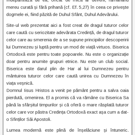
mereu curată și fără prihană (cf. Ef. 5,27) în ceea ce privește
dogmele ei, fiind păzită de Duhul Sfânt, Duhul Adevărului.
Site-ul web prezentat aici a fost creat de dragul tuturor celor
care caută cu seriozitate adevărata Credință, de dragul tuturor
celor care au smerenia de a se supune principiilor descoperirii
lui Dumnezeu și luptă pentru un mod de viață virtuos. Biserica
Ortodoxă este pentru toate popoarele. Nu este o organizație
doar pentru anumite grupuri etnice. Nu este un club social.
Biserica este darul plin de Har al lui Dumnezeu pentru
mântuirea tuturor celor care caută unirea cu Dumnezeu în
viața veșnică.
Domnul Iisus Hristos a venit pe pământ pentru a salva oaia
pierdută, omenirea. El a promis că va rămâne cu Biserica Sa
până la sfârșitul timpurilor și că oferă o mare răsplată tuturor
celor care vor păstra Credința Ortodoxă exact așa cum a dat-
o Sfinților Săi Apostoli.
Lumea modernă este plină de înșelăciune și întuneric.