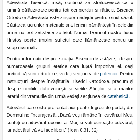
Adevărata Biserică, însă, continuă să strălucească ca o
lumină călăuzitoare pentru toți cei pierduți și rătăciți. Biserica
Ortodoxă Adevărată este singura nădejde pentru omul căzut.
Căutarea lucrurilor materiale și a fericirii pământești în cele din
urmă nu pot satisface sufletul. Numai Domnul nostru Iisus
Hristos poate împlini sufletul care flămânzește pentru un
scop mai înalt.
Pentru informații despre situația Bisericii de astăzi și despre
numeroasele grupuri eretice care luptă împotriva ei, deși
pretind că sunt ortodoxe, vedeți secțiunea de
polemici
. Pentru
instrucțiuni despre învățăturile Bisericii Ortodoxe, precum și
despre omiliile duhovnicești și viețile Sfinților și a marilor
ierarhi din vremurile din urmă vedeți secțiunea de
catehetică
.
Adevărul care este prezentat aici poate fi greu de purtat, dar
Domnul ne încurajează: „Dacă veți rămâne în cuvântul Meu,
sunteți cu adevărat ucenici ai Mei; și veți cunoaște adevărul,
iar adevărul vă va face liberi.” (Ioan 8:31, 32)