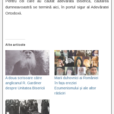
Pentru cei care au căutat adevărata Biserică, căutarea
dumneavoastră se termină aici, în portul sigur al Adevăratei
Ortodoxii.
Alte articole
A doua scrisoare către
Marii duhovnici ai României
anglicanul R. Gardiner
în fața ereziei
despre Unitatea Bisericii
Ecumenismului și ale altor
rătăciri