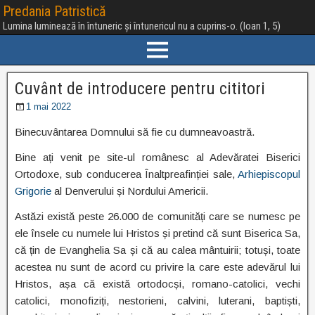
Predania Patristică
Lumina luminează în întuneric și întunericul nu a cuprins-o. (Ioan 1, 5)
Cuvânt de introducere pentru cititori
1 mai 2022
Binecuvântarea Domnului să fie cu dumneavoastră.
Bine ați venit pe site-ul românesc al Adevăratei Biserici
Ortodoxe, sub conducerea Înaltpreafinției sale,
Arhiepiscopul
Grigorie
al Denverului și Nordului Americii.
Astăzi există peste 26.000 de comunități care se numesc pe
ele însele cu numele lui Hristos și pretind că sunt Biserica Sa,
că țin de Evanghelia Sa și că au calea mântuirii; totuși, toate
acestea nu sunt de acord cu privire la care este adevărul lui
Hristos, așa că există ortodocși, romano-catolici, vechi
catolici, monofiziți, nestorieni, calvini, luterani, baptiști,