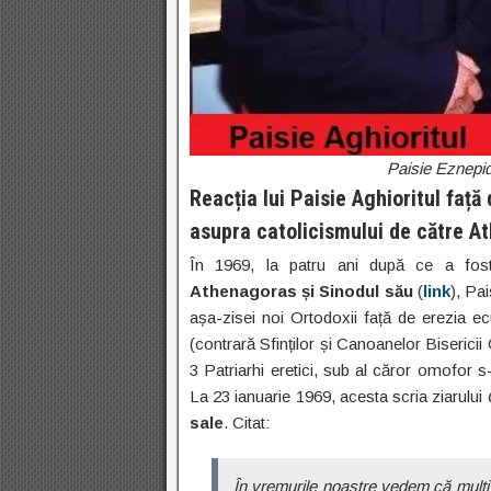
Paisie Eznepid
Reacția lui Paisie Aghioritul față
asupra catolicismului de către A
În 1969, la patru ani după ce a fost 
Athenagoras și Sinodul său
(
link
), Pai
așa-zisei noi Ortodoxii față de erezia 
(contrară Sfinților și Canoanelor Biserici
3 Patriarhi eretici, sub al căror omofor 
La 23 ianuarie 1969, acesta scria ziarului
sale
. Citat:
În vremurile noastre vedem că mulți f