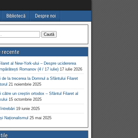
Bibliotecă
Despre noi
e recente
Filaret al New-York-ului – Despre ucidererea
Împărătești Romanov (4 / 17 iulie)
17 iulie 2026
 de la trecerea la Domnul a Sfântului Filaret
torul
21 noiembrie 2025
 către un creștin ortodox – Sfântul Filaret al
ului
15 octombrie 2025
întrebări
19 iunie 2025
și Naționalismul
25 mai 2025
tile