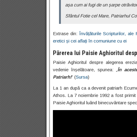
așa cum ai fugi de un șarpe otrăvitor
Sfântul Fotie cel Mare, Patriarhul Co
Extrase din:
Învățăturile Scripturilor, al
eretici și cei aflați în comuniune cu ei
Părerea lui Paisie Aghioritul des
Paisie Aghioritul despre alegerea erezi
vedenie înșelătoare, spunea: „
În acest
Patriarh!
” (
Sursa
)
La 1 an după ca a devenit patriarh Ecume
Athos. La 7 noiembrie 1992 a fost primit
Paisie Aghioritul luând binecuvântare spec