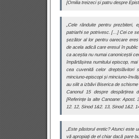
[Omilia treizeci și patru despre Epist
„Cele rânduite pentru prezbiteri, e
patriarhi se potrivesc. […] Cei ce se
șezător al lor pentru oarecare eres 
de acela adică care eresul în public 
ca aceștia nu numai canoniceștii cer
împărtășirea numitului episcop, mai 
cea cuvenită celor dreptslăvitori 
minciuno-episcopi și minciuno-învățăt
au silit a izbăvi Biserica de schisme ș
Canonul 15 despre despărțirea de
[Referințe la alte Canoane: Apost. 
12. 12, Sinod 1&2. 13, Sinod 1&2. 14,
„Este păstorul eretic? Atunci este un
vă apropiați de el chiar dacă pare b