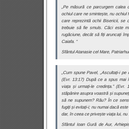
„Pe măsură ce parcurgem calea c
ochiul care ne smintește, nu ochiul 
care reprezintă ochii Bisericii, se
trebuie să fie smuls. Căci este m
rugăciune, decât să fiți aruncați î
Caiafa. “
Sfântul Atanasie cel Mare, Patriarhu
„Cum spune Pavel, „Ascultați-i pe c
(Evr. 13:17) După ce a spus mai îna
viața și urmați-le credința.” (Evr.
stăpânire asupra voastră și supuneți-
să ne supunem? Rău? În ce sens? 
fugiți și evitați-i; nu numai dacă es
dar, în ceea ce privește viața lui, nu f
Sfântul Ioan Gură de Aur, Arhiepisc