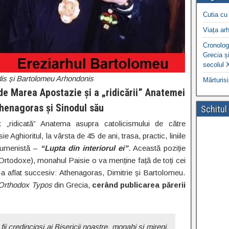
Cutia cu 
Viața arh
Cronologi
Grecia și
secolul 
is și Bartolomeu Arhondonis
Mărturisi
 de Marea Apostazie și a „ridicării” Anatemei
thenagoras și Sinodul său
Schitul
„ridicată” Anatema asupra catolicismului de către
sie Aghioritul, la vârsta de 45 de ani, trasa, practic, liniile
ecumenistă –
“Lupta din interiorul ei”
. Această poziție
i Ortodoxe), monahul Paisie o va menține față de toți cei
s-a aflat succesiv: Athenagoras, Dimitrie și Bartolomeu.
Orthodox Typos
din Grecia,
cerând publicarea părerii
ii credincioși ai Bisericii noastre, monahi şi mireni,