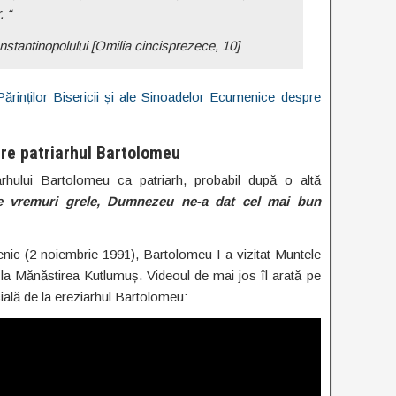
. “
nstantinopolului [Omilia cincisprezece, 10]
e Părinților Bisericii și ale Sinoadelor Ecumenice despre
pre patriarhul Bartolomeu
arhului Bartolomeu ca patriarh, probabil după o altă
e vremuri grele, Dumnezeu ne-a dat cel mai bun
nic (2 noiembrie 1991), Bartolomeu I a vizitat Muntele
 la Mănăstirea Kutlumuș. Videoul de mai jos îl arată pe
ială de la ereziarhul Bartolomeu: