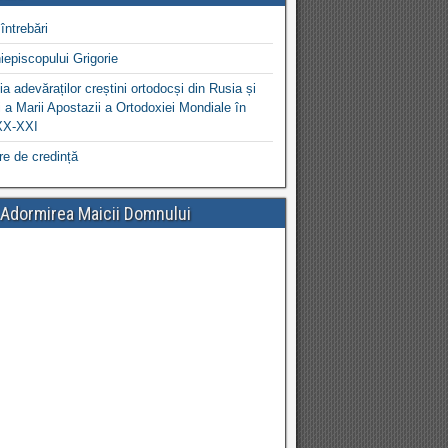
întrebări
iepiscopului Grigorie
a adevăraților creștini ortodocși din Rusia și
 a Marii Apostazii a Ortodoxiei Mondiale în
XX-XXI
re de credință
 Adormirea Maicii Domnului