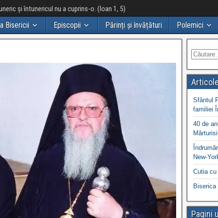
neric și întunericul nu a cuprins-o. (Ioan 1, 5)
ia Bisericii
Episcopii
Părinți și învățături
Polemici
Articol
Sfântul 
familiei 
40 de ani
Mărturisi
Îndrumări
New-York
Cutia cu 
Biserica 
Pagini u