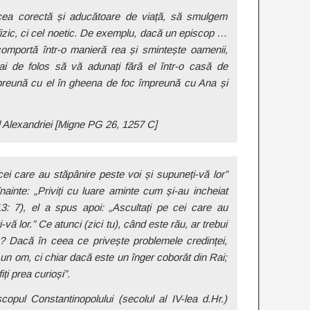
ea corectă și aducătoare de viață, să smulgem
fizic, ci cel noetic. De exemplu, dacă un episcop …
 comportă într-o manieră rea și smintește oamenii,
ai de folos să vă adunați fără el într-o casă de
mpreună cu el în gheena de foc împreună cu Ana și
l Alexandriei [Migne PG 26, 1257 C]
ei care au stăpânire peste voi și supuneți-vă lor”
inte: „Priviți cu luare aminte cum și-au incheiat
 13: 7), el a spus apoi: „Ascultați pe cei care au
vă lor.” Ce atunci (zici tu), când este rău, ar trebui
Dacă în ceea ce privește problemele credinței,
te un om, ci chiar dacă este un înger coborât din Rai;
iți prea curioși”.
opul Constantinopolului (secolul al IV-lea d.Hr.)