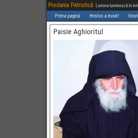
Predania Patristică
Lumina luminează în întu
Prima pagină
Hristos a înviat!
Istor
Paisie Aghioritul