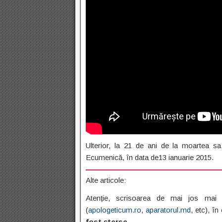
Ulterior, la 21 de ani de la moartea sa,
Ecumenică, în data de13 ianuarie 2015.
Alte articole:
Atenție, scrisoarea de mai jos mai 
(
apologeticum.ro
,
aparatorul.md
, etc), î
fost șterse
.