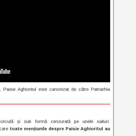
 Paisie Aghioritul este canonizat de către Patriarhia
circulă și sub formă cenzurată pe unele saituri:
n care
toate mențiunile despre Paisie Aghioritul au