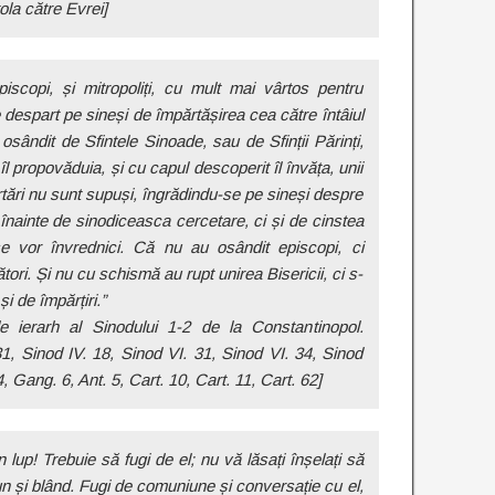
ola către Evrei]
piscopi, și mitropoliți, cu mult mai vârtos pentru
 despart pe sineși de împărtășirea cea către întâiul
osândit de Sfintele Sinoade, sau de Sfinții Părinți,
îl propovăduia, și cu capul descoperit îl învăța, unii
tări nu sunt supuși, îngrădindu-se pe sineși despre
înainte de sinodiceasca cercetare, ci și de cinstea
se vor învrednici. Că nu au osândit episcopi, ci
ori. Și nu cu schismă au rupt unirea Bisericii, ci s-
i de împărțiri.”
 ierarh al Sinodului 1-2 de la Constantinopol.
31, Sinod IV. 18, Sinod VI. 31, Sinod VI. 34, Sinod
 Gang. 6, Ant. 5, Cart. 10, Cart. 11, Cart. 62]
 lup! Trebuie să fugi de el; nu vă lăsați înșelați să
un și blând. Fugi de comuniune și conversație cu el,