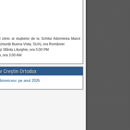
zilnic al slujbelor de la Schitul Adormirea Maicii
(munții Buena Vista, SUA), ora României:
și Sfânta Liturghie, ora 5:00 PM
a, ora 3:00 AM
r Creștin Ortodox
bisericesc pe anul 2026