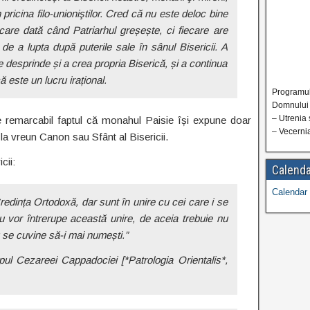
pricina filo-unioniştilor. Cred că nu este deloc bine
are dată când Patriarhul greșește, ci fiecare are
 de a lupta după puterile sale în sânul Bisericii. A
e desprinde și a crea propria Biserică, și a continua
ă este un lucru irațional.
Programul 
Domnului 
– Utrenia 
e remarcabil faptul că monahul Paisie își expune doar
– Vecerni
e la vreun Canon sau Sfânt al Bisericii.
cii:
Calenda
Calendar 
edința Ortodoxă, dar sunt în unire cu cei care i se
 vor întrerupe această unire, de aceia trebuie nu
u se cuvine să-i mai numești.”
pul Cezareei Cappadociei [*Patrologia Orientalis*,