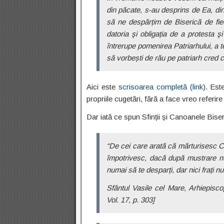
din păcate, s-au desprins de Ea, din 
să ne despărțim de Biserică de fiec
datoria şi obligația de a protesta şi
întrerupe pomenirea Patriarhului, a t
să vorbești de rău pe patri­arh cred c
Aici este
scrisoarea completă (link)
. Est
propriile cugetări, fără a face vreo referir
Dar iată ce spun Sfinții și Canoanele Biseri
“De cei care arată că mărturisesc Cr
împotrivesc, dacă după mustrare nu
numai să te desparți, dar nici frați n
Sfântul Vasile cel Mare, Arhiepisco
Vol. 17, p. 303]