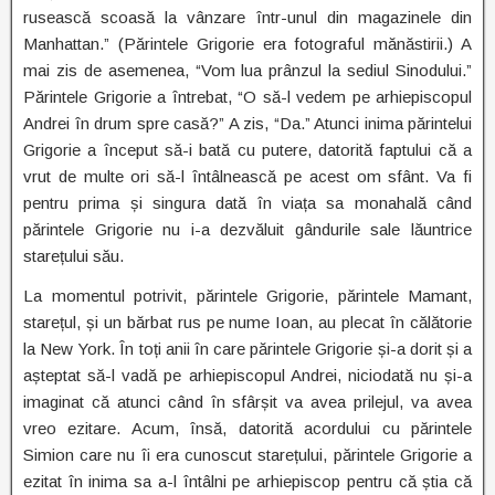
rusească scoasă la vânzare într-unul din magazinele din
Manhattan.” (Părintele Grigorie era fotograful mănăstirii.) A
mai zis de asemenea, “Vom lua prânzul la sediul Sinodului.”
Părintele Grigorie a întrebat, “O să-l vedem pe arhiepiscopul
Andrei în drum spre casă?” A zis, “Da.” Atunci inima părintelui
Grigorie a început să-i bată cu putere, datorită faptului că a
vrut de multe ori să-l întâlnească pe acest om sfânt. Va fi
pentru prima și singura dată în viața sa monahală când
părintele Grigorie nu i-a dezvăluit gândurile sale lăuntrice
starețului său.
La momentul potrivit, părintele Grigorie, părintele Mamant,
starețul, și un bărbat rus pe nume Ioan, au plecat în călătorie
la New York. În toți anii în care părintele Grigorie și-a dorit și a
așteptat să-l vadă pe arhiepiscopul Andrei, niciodată nu și-a
imaginat că atunci când în sfârșit va avea prilejul, va avea
vreo ezitare. Acum, însă, datorită acordului cu părintele
Simion care nu îi era cunoscut starețului, părintele Grigorie a
ezitat în inima sa a-l întâlni pe arhiepiscop pentru că știa că