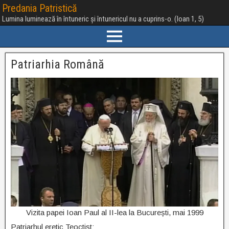
Predania Patristică
Lumina luminează în întuneric și întunericul nu a cuprins-o. (Ioan 1, 5)
Patriarhia Română
Vizita papei Ioan Paul al II-lea la București, mai 1999
Patriarhul eretic Teoctist: