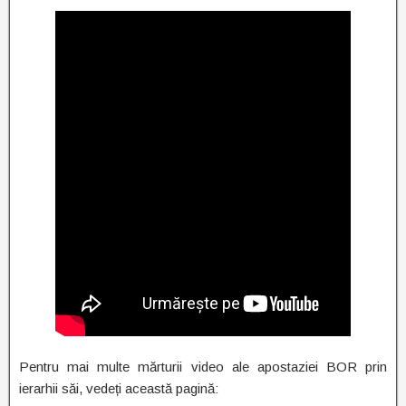
Pentru mai multe mărturii video ale apostaziei BOR prin
ierarhii săi, vedeți această pagină: