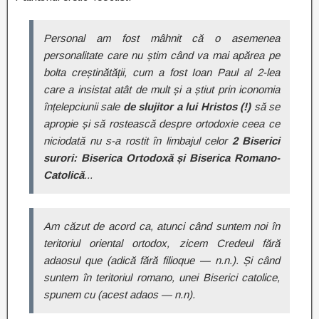
Personal am fost mâhnit că o asemenea
personalitate care nu știm când va mai apărea pe
bolta creștinătății, cum a fost Ioan Paul al 2-lea
care a insistat atât de mult și a știut prin iconomia
înțelepciunii sale
de slujitor a lui Hristos (!)
să se
apropie și să rostească despre ortodoxie ceea ce
niciodată nu s-a rostit în limbajul celor
2 Biserici
surori: Biserica Ortodoxă și Biserica Romano-
Catolică
..
.
Am căzut de acord ca, atunci când suntem noi în
teritoriul oriental ortodox, zicem Credeul fără
adaosul que (adică fără filioque — n.n.). Și când
suntem în teritoriul romano, unei Biserici catolice,
spunem cu (acest adaos — n.n).