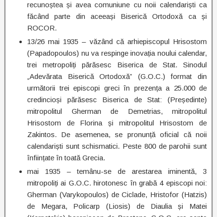
recunoștea și avea comuniune cu noii calendariști ca
făcând parte din aceeași Biserică Ortodoxă ca și
ROCOR.
13/26 mai 1935 – văzând că arhiepiscopul Hrisostom
(Papadopoulos) nu va respinge inovația noului calendar,
trei metropoliți părăsesc Biserica de Stat. Sinodul
„Adevărata Biserică Ortodoxă” (G.O.C.) format din
următorii trei episcopi greci în prezența a 25.000 de
credincioși părăsesc Biserica de Stat: (Președinte)
mitropolitul Gherman de Demetrias, mitropolitul
Hrisostom de Florina și mitropolitul Hrisostom de
Zakintos. De asemenea, se pronunță oficial că noii
calendariști sunt schismatici. Peste 800 de parohii sunt
înființate în toată Grecia.
mai 1935 – temânu-se de arestarea iminentă, 3
mitropoliți ai G.O.C. hirotonesc în grabă 4 episcopi noi:
Gherman (Varykopoulos) de Ciclade, Hristofor (Hatzis)
de Megara, Policarp (Liosis) de Diaulia și Matei