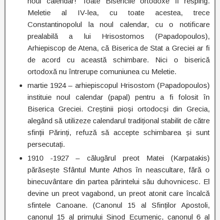
noul calendar! Toate Bisericile ortodoxe îl resping.
Meletie al IV-lea, cu toate acestea, trece
Constantinopolul la noul calendar, cu o notificare
prealabilă a lui Hrisostomos (Papadopoulos),
Arhiepiscop de Atena, că Biserica de Stat a Greciei ar fi
de acord cu această schimbare. Nici o biserică
ortodoxă nu întrerupe comuniunea cu Meletie.
martie 1924 – arhiepiscopul Hrisostom (Papadopoulos)
instituie noul calendar (papal) pentru a fi folosit în
Biserica Greciei. Creștinii pioși ortodocși din Grecia,
alegând să utilizeze calendarul tradițional stabilit de către
sfinții Părinți, refuză să accepte schimbarea și sunt
persecutați.
1910 -1927 – călugărul preot Matei (Karpatakis)
părăsește Sfântul Munte Athos în neascultare, fără o
binecuvântare din partea părintelui său duhovnicesc. El
devine un preot vagabond, un preot atonit care încalcă
sfintele Canoane. (Canonul 15 al Sfinților Apostoli,
canonul 15 al primului Sinod Ecumenic, canonul 6 al