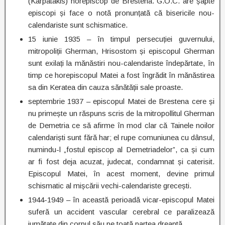
(Karpatakis) horepiscop de Brestena. G.O.C. are șapte
episcopi și face o notă pronunțată că bisericile nou-
calendariste sunt schismatice.
15 iunie 1935 – în timpul persecuției guvernului,
mitropoliții Gherman, Hrisostom și episcopul Gherman
sunt exilați la mănăstiri nou-calendariste îndepărtate, în
timp ce horepiscopul Matei a fost îngrădit în mănăstirea
sa din Keratea din cauza sănătății sale proaste.
septembrie 1937 – episcopul Matei de Brestena cere și
nu primește un răspuns scris de la mitropollitul Gherman
de Demetria ce să afirme în mod clar că Tainele noilor
calendariști sunt fără har; el rupe comuniunea cu dânsul,
numindu-l „fostul episcop al Demetriadelor”, ca și cum
ar fi fost deja acuzat, judecat, condamnat și caterisit.
Episcopul Matei, în acest moment, devine primul
schismatic al mișcării vechi-calendariste grecești.
1944-1949 – în această perioadă vicar-episcopul Matei
suferă un accident vascular cerebral ce paralizează
jumătate din corpul său pe toată partea dreaptă.