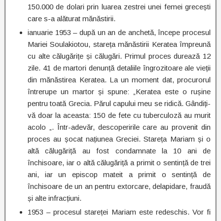
150.000 de dolari prin luarea zestrei unei femei grecești
care s-a alăturat mănăstirii.
ianuarie 1953 – după un an de anchetă, începe procesul
Mariei Soulakiotou, stareța mănăstirii Keratea împreună
cu alte călugărițe și călugări. Primul proces durează 12
zile. 41 de martori denunță detaliile îngrozitoare ale vieții
din mănăstirea Keratea. La un moment dat, procurorul
întrerupe un martor și spune: „Keratea este o rușine
pentru toată Grecia. Părul capului meu se ridică. Gândiți-
vă doar la aceasta: 150 de fete cu tuberculoză au murit
acolo „. Într-adevăr, descoperirile care au provenit din
proces au șocat națiunea Greciei. Stareța Mariam și o
altă călugăriță au fost condamnate la 10 ani de
închisoare, iar o altă călugăriță a primit o sentință de trei
ani, iar un episcop mateit a primit o sentință de
închisoare de un an pentru extorcare, delapidare, fraudă
și alte infracțiuni.
1953 – procesul stareței Mariam este redeschis. Vor fi