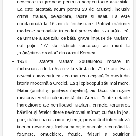
necesare trei procese pentru a acoperi toate acuzațiile.
Ea este arestată acum pentru 23 de acuzații, inclusiv
crimă, fraudă, delapidare, răpire și asalt. Ea este
condamnată la 16 ani de închisoare. Potrivit mărturiei
medicale semnalate în cadrul procesului, s-a arătat că,
ca urmare a abuzului de bătăi grave impuse de Mariam,
cel puțin 177 de deținuți cunoscuți au murit la
„mănăstirea ororilor” din orașul Keratea.
1954 – stareța Mariam Soulakiotou moare în
închisoarea de la Averov la vârsta de 71 de ani. Ea a
devenit cunoscută ca cea mai rea ucigașă în masă din
istoria modernă a Greciei. Ea și episcopul său mai mare,
Matei (prințul și prințesa înșelării), au făcut de rușine
mișcarea vechi-calendaristă din Grecia. Toate detaliile
îngrozitoare ale nemiloasei Mariam, crimele, torturarea
băieților și fetelor tinere nevinovați atîrnați cu fața în jos,
goi și bătuiți până la inconștiență, provocând tuberculoză
tinerior nevinovați, închiși ca niște animale, recurgând la
foamete, omucidere, fraude, falsuri a scutirilor