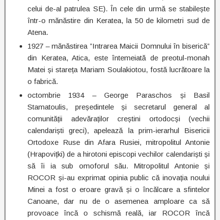
celui de-al patrulea SE). În cele din urmă se stabilește
într-o mănăstire din Keratea, la 50 de kilometri sud de
Atena.
1927 – mănăstirea ”Intrarea Maicii Domnului în biserică”
din Keratea, Atica, este întemeiată de preotul-monah
Matei și stareța Mariam Soulakiotou, fostă lucrătoare la
o fabrică.
octombrie 1934 – George Paraschos și Basil
Stamatoulis, președintele și secretarul general al
comunității adevăraților creștini ortodocși (vechii
calendariști greci), apelează la prim-ierarhul Bisericii
Ortodoxe Ruse din Afara Rusiei, mitropolitul Antonie
(Hrapovițki) de a hirotoni episcopi vechilor calendariști și
să îi ia sub omoforul său. Mitropolitul Antonie și
ROCOR și-au exprimat opinia public că inovația noului
Minei a fost o eroare gravă și o încălcare a sfintelor
Canoane, dar nu de o asemenea amploare ca să
provoace încă o schismă reală, iar ROCOR încă