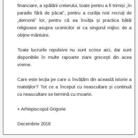
financiare, a spălării creierului, toate pentru a fi trimiși „în
paradis fără de păcat”, pentru a curăța noii recruți de
„demonii” lor, pentru că ea învăța și practica bătăi
religioase asupra ucenicilor ei ca singurul mijloc de a
obține mântuire.
Toate lucrurile repulsive nu sunt scrise aici, dar sunt
disponibile în multe rapoarte ziare grecești din acea
vreme.
Care este lecția pe care o învățăm din această istorie a
mateiților? Tot ce a început cu neascultare și continuă
cu neascultare se termină cu moarte.
+ Arhiepiscopul Grigorie
Decembrie 2018