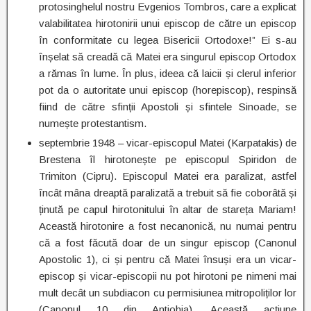
protosinghelul nostru Evgenios Tombros, care a explicat
valabilitatea hirotonirii unui episcop de către un episcop
în conformitate cu legea Bisericii Ortodoxe!” Ei s-au
înșelat să creadă că Matei era singurul episcop Ortodox
a rămas în lume. În plus, ideea că laicii și clerul inferior
pot da o autoritate unui episcop (horepiscop), respinsă
fiind de către sfinții Apostoli și sfintele Sinoade, se
numește protestantism.
septembrie 1948 – vicar-episcopul Matei (Karpatakis) de
Brestena îl hirotonește pe episcopul Spiridon de
Trimiton (Cipru). Episcopul Matei era paralizat, astfel
încât mâna dreaptă paralizată a trebuit să fie coborâtă și
ținută pe capul hirotonitului în altar de stareța Mariam!
Această hirotonire a fost necanonică, nu numai pentru
că a fost făcută doar de un singur episcop (Canonul
Apostolic 1), ci și pentru că Matei însuși era un vicar-
episcop și vicar-episcopii nu pot hirotoni pe nimeni mai
mult decât un subdiacon cu permisiunea mitropoliților lor
(Canonul 10 din Antiohia). Această acțiune