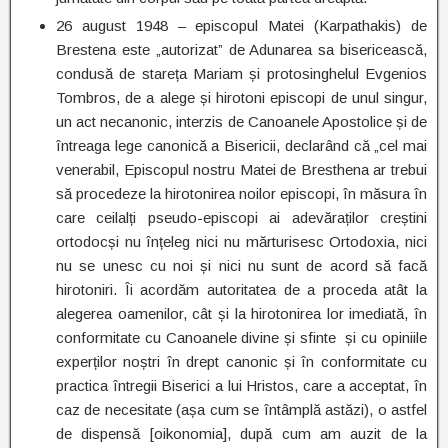
26 august 1948 – episcopul Matei (Karpathakis) de
Brestena este „autorizat” de Adunarea sa bisericească,
condusă de stareța Mariam și protosinghelul Evgenios
Tombros, de a alege și hirotoni episcopi de unul singur,
un act necanonic, interzis de Canoanele Apostolice și de
întreaga lege canonică a Bisericii, declarând că „cel mai
venerabil, Episcopul nostru Matei de Bresthena ar trebui
să procedeze la hirotonirea noilor episcopi, în măsura în
care ceilalți pseudo-episcopi ai adevăraților creștini
ortodocși nu înțeleg nici nu mărturisesc Ortodoxia, nici
nu se unesc cu noi și nici nu sunt de acord să facă
hirotoniri. Îi acordăm autoritatea de a proceda atât la
alegerea oamenilor, cât și la hirotonirea lor imediată, în
conformitate cu Canoanele divine și sfinte și cu opiniile
experților noștri în drept canonic și în conformitate cu
practica întregii Biserici a lui Hristos, care a acceptat, în
caz de necesitate (așa cum se întâmplă astăzi), o astfel
de dispensă [oikonomia], după cum am auzit de la