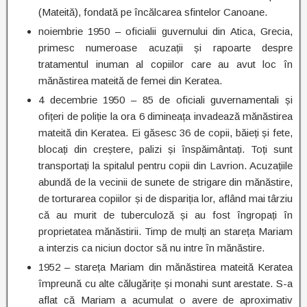
(Mateită), fondată pe încălcarea sfintelor Canoane.
noiembrie 1950 – oficialii guvernului din Atica, Grecia,
primesc numeroase acuzații și rapoarte despre
tratamentul inuman al copiilor care au avut loc în
mănăstirea mateită de femei din Keratea.
4 decembrie 1950 – 85 de oficiali guvernamentali și
ofițeri de poliție la ora 6 dimineața invadează mănăstirea
mateită din Keratea. Ei găsesc 36 de copii, băieți și fete,
blocați din creștere, palizi și înspăimântați. Toți sunt
transportați la spitalul pentru copii din Lavrion. Acuzațiile
abundă de la vecinii de sunete de strigare din mănăstire,
de torturarea copiilor și de dispariția lor, aflând mai târziu
că au murit de tuberculoză și au fost îngropați în
proprietatea mănăstirii. Timp de mulți an stareța Mariam
a interzis ca niciun doctor să nu intre în mănăstire.
1952 – stareța Mariam din mănăstirea mateită Keratea
împreună cu alte călugărițe și monahi sunt arestate. S-a
aflat că Mariam a acumulat o avere de aproximativ