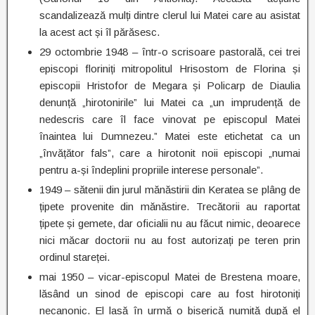
scandalizează mulți dintre clerul lui Matei care au asistat
la acest act și îl părăsesc.
29 octombrie 1948 – într-o scrisoare pastorală, cei trei
episcopi floriniți mitropolitul Hrisostom de Florina și
episcopii Hristofor de Megara și Policarp de Diaulia
denunță „hirotonirile” lui Matei ca „un imprudență de
nedescris care îl face vinovat pe episcopul Matei
înaintea lui Dumnezeu.” Matei este etichetat ca un
„învățător fals”, care a hirotonit noii episcopi „numai
pentru a-și îndeplini propriile interese personale”.
1949 – sătenii din jurul mănăstirii din Keratea se plâng de
țipete provenite din mănăstire. Trecătorii au raportat
țipete și gemete, dar oficialii nu au făcut nimic, deoarece
nici măcar doctorii nu au fost autorizați pe teren prin
ordinul stareței.
mai 1950 – vicar-episcopul Matei de Brestena moare,
lăsând un sinod de episcopi care au fost hirotoniți
necanonic. El lasă în urmă o biserică numită după el