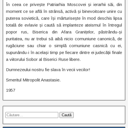
În ceea ce privește Patriarhia Moscovei și ierarhii săi, din
moment ce se află în strânsă, activă și binevoitoare unire cu
puterea sovietică, care își mărturisește în mod deschis lipsa
totală de evlavie și caută să implanteze ateismul în întregul
popor rus, Biserica din Afara Granițelor, păstrându-și
puritatea, nu ar trebui să aibă nicio comuniune canonică, de
rugăciune sau chiar o simplă comuniune casnică cu ei,
supunându-i în același timp pe fiecare dintre ei judecății finale
a viitorului Sobor al Biserici Ruse libere.
Dumnezeului nostru fie slava în vecii vecilor!
Smeritul Mitropolit Anastasie.
1957