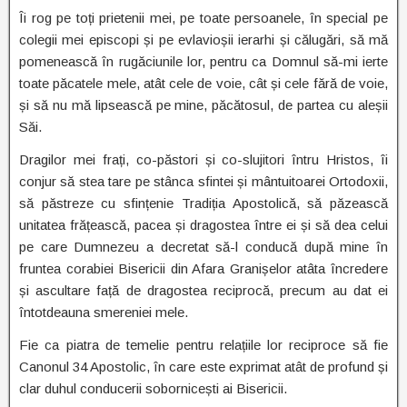
Îi rog pe toți prietenii mei, pe toate persoanele, în special pe
colegii mei episcopi și pe evlavioșii ierarhi și călugări, să mă
pomenească în rugăciunile lor, pentru ca Domnul să-mi ierte
toate păcatele mele, atât cele de voie, cât și cele fără de voie,
și să nu mă lipsească pe mine, păcătosul, de partea cu aleșii
Săi.
Dragilor mei frați, co-păstori și co-slujitori întru Hristos, îi
conjur să stea tare pe stânca sfintei și mântuitoarei Ortodoxii,
să păstreze cu sfințenie Tradiția Apostolică, să păzească
unitatea frățească, pacea și dragostea între ei și să dea celui
pe care Dumnezeu a decretat să-l conducă după mine în
fruntea corabiei Bisericii din Afara Granișelor atâta încredere
și ascultare față de dragostea reciprocă, precum au dat ei
întotdeauna smereniei mele.
Fie ca piatra de temelie pentru relațiile lor reciproce să fie
Canonul 34 Apostolic, în care este exprimat atât de profund și
clar duhul conducerii sobornicești ai Bisericii.