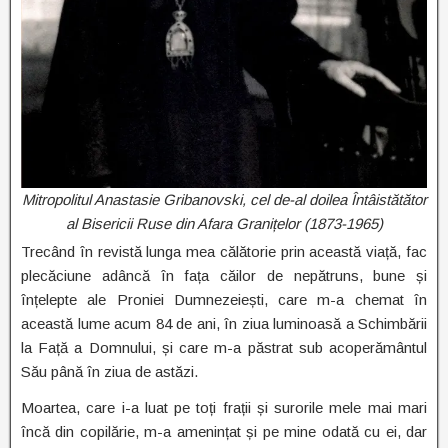
Mitropolitul Anastasie Gribanovski, cel de-al doilea Întâistătător
al Bisericii Ruse din Afara Granițelor (1873-1965)
Trecând în revistă lunga mea călătorie prin această viață, fac
plecăciune adâncă în fața căilor de nepătruns, bune și
înțelepte ale Proniei Dumnezeiești, care m-a chemat în
această lume acum 84 de ani, în ziua luminoasă a Schimbării
la Față a Domnului, și care m-a păstrat sub acoperământul
Său până în ziua de astăzi.
Moartea, care i-a luat pe toți frații și surorile mele mai mari
încă din copilărie, m-a amenințat și pe mine odată cu ei, dar