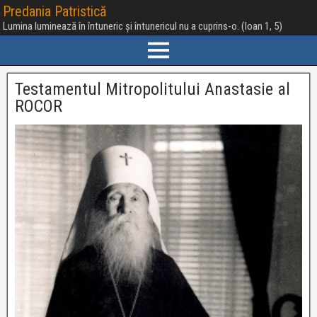
Predania Patristică
Lumina luminează în întuneric și întunericul nu a cuprins-o. (Ioan 1, 5)
Testamentul Mitropolitului Anastasie al
ROCOR