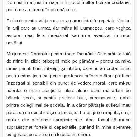
Domnul m-a ținut în viață în mijlocul multor boli ale copilăriei,
prin care am trecut împreună cu ei.
Pericole pentru viața mea m-au amenințat în repetate rânduri
în anii care au urmat, dar mâna lui Dumnezeu, care veghea
asupra mea, le-a îndepărtat sau m-a avertizat în mod
nevăzut.
Mulțumesc Domnului pentru toate îndurările Sale arătate față
de mine în zilele pribegiei mele pe pământ – pentru că mi-a
trimis părinți buni, înțelepți și iubitori, care nu au cruțat nimic
pentru educația mea; pentru profesorii și îndrumătorii profund
înzestrați și sensibili din punct de vedere moral, care mi-au
acordat o mare atenție și iubire atunci când mă aflam pe
băncile școlii, și pentru prietenii buni, credincioși și nobili
printre colegii mei de școală, în a căror părtășie sufletul meu
părea că se deschide și se lărgește. Le-as putea imputa, ca și
multor alte persoane apropiate mie, doar faptul că mi-au
supraestimat forțele și capacitățile, punând în mine speranțe
exagerate, pe care eu nu le puteam onora.