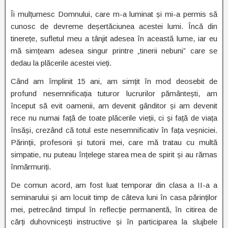
Îi mulțumesc Domnului, care m-a luminat și mi-a permis să
cunosc de devreme deșertăciunea acestei lumi. Încă din
tinerețe, sufletul meu a tânjit adesea în această lume, iar eu
mă simțeam adesea singur printre „tinerii nebuni” care se
dedau la plăcerile acestei vieți.
Când am împlinit 15 ani, am simțit în mod deosebit de
profund nesemnificația tuturor lucrurilor pământești, am
început să evit oamenii, am devenit gânditor și am devenit
rece nu numai față de toate plăcerile vieții, ci și față de viața
însăși, crezând că totul este nesemnificativ în fața veșniciei.
Părinții, profesorii și tutorii mei, care mă tratau cu multă
simpatie, nu puteau înțelege starea mea de spirit și au rămas
înmărmuriți.
De comun acord, am fost luat temporar din clasa a II-a a
seminarului și am locuit timp de câteva luni în casa părinților
mei, petrecând timpul în reflecție permanentă, în citirea de
cărți duhovnicești instructive și în participarea la slujbele