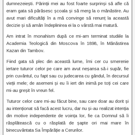
dumnezeiești. Părinții mei au fost foarte surprinși să afle că
eram gata să părăsesc școala și să merg la o mănăstire. Au
avut mari dificultăți în a mă convinge să renunț la această
decizie și să amân îndeplinirea ei la o vârstă mai matură.
Am intrat în monahism după ce mi-am terminat studiile la
Academia Teologică din Moscova în 1898, în Mănăstirea
Kazan din Tambov.
Fiind gata să plec din această lume, îmi cer cu smerenie
iertare tuturor celor pe care am avut neșansa să-i supăr, fie
prin cuvântul, cu fapt sau cu judecarea cu gândul, în decursul
vieții mele; de asemeni și eu îi iert din inimă pe toți cei care
mi-au greșit în vreun fel.
Tuturor celor care mi-au făcut bine, sau care doar au dorit și
au intenționat să facă acest lucru, dar nu și-au realizat intenția
din motive independente de voința lor, fie ca Domnul să îi
răsplătească cu o răsplată de șapte ori mai mare în
binecuvântata Sa Împărăție a Cerurilor.