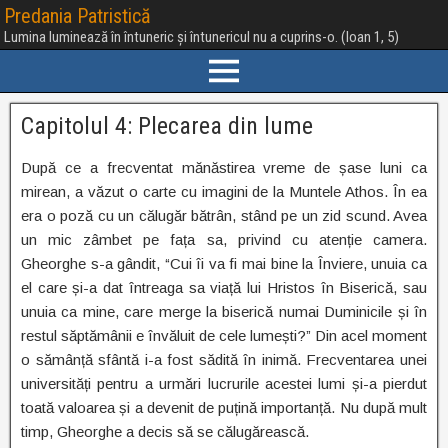
Predania Patristică
Lumina luminează în întuneric și întunericul nu a cuprins-o. (Ioan 1, 5)
Capitolul 4: Plecarea din lume
După ce a frecventat mănăstirea vreme de șase luni ca
mirean, a văzut o carte cu imagini de la Muntele Athos. În ea
era o poză cu un călugăr bătrân, stând pe un zid scund. Avea
un mic zâmbet pe fața sa, privind cu atenție camera.
Gheorghe s-a gândit, “Cui îi va fi mai bine la Înviere, unuia ca
el care și-a dat întreaga sa viață lui Hristos în Biserică, sau
unuia ca mine, care merge la biserică numai Duminicile și în
restul săptămânii e învăluit de cele lumești?” Din acel moment
o sămânță sfântă i-a fost sădită în inimă. Frecventarea unei
universități pentru a urmări lucrurile acestei lumi și-a pierdut
toată valoarea și a devenit de puțină importanță. Nu după mult
timp, Gheorghe a decis să se călugărească.