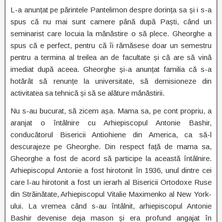
L-a anunțat pe părintele Pantelimon despre dorința sa și i s-a
spus că nu mai sunt camere până după Paști, când un
seminarist care locuia la mănăstire o să plece. Gheorghe a
spus că e perfect, pentru că îi rămăsese doar un semestru
pentru a termina al treilea an de facultate și că are să vină
imediat după aceea. Gheorghe și-a anunțat familia că s-a
hotărât să renunțe la universitate, să demisioneze din
activitatea sa tehnică și să se alăture mănăstirii.
Nu s-au bucurat, să zicem așa. Mama sa, pe cont propriu, a
aranjat o întâlnire cu Arhiepiscopul Antonie Bashir,
conducătorul Bisericii Antiohiene din America, ca să-l
descurajeze pe Gheorghe. Din respect față de mama sa,
Gheorghe a fost de acord să participe la această întâlnire.
Arhiepiscopul Antonie a fost hirotonit în 1936, unul dintre cei
care l-au hirotonit a fost un ierarh al Bisericii Ortodoxe Ruse
din Străinătate, Arhiepiscopul Vitalie Maximenko al New York-
ului. La vremea când s-au întâlnit, arhiepiscopul Antonie
Bashir devenise deja mason și era profund angajat în