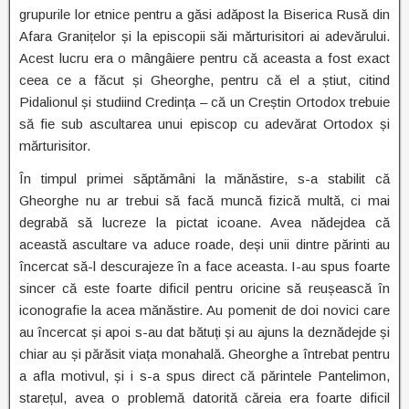
grupurile lor etnice pentru a găsi adăpost la Biserica Rusă din
Afara Granițelor și la episcopii săi mărturisitori ai adevărului.
Acest lucru era o mângâiere pentru că aceasta a fost exact
ceea ce a făcut și Gheorghe, pentru că el a știut, citind
Pidalionul și studiind Credința – că un Creștin Ortodox trebuie
să fie sub ascultarea unui episcop cu adevărat Ortodox și
mărturisitor.
În timpul primei săptămâni la mănăstire, s-a stabilit că
Gheorghe nu ar trebui să facă muncă fizică multă, ci mai
degrabă să lucreze la pictat icoane. Avea nădejdea că
această ascultare va aduce roade, deși unii dintre părinti au
încercat să-l descurajeze în a face aceasta. I-au spus foarte
sincer că este foarte dificil pentru oricine să reușească în
iconografie la acea mănăstire. Au pomenit de doi novici care
au încercat și apoi s-au dat bătuți și au ajuns la deznădejde și
chiar au și părăsit viața monahală. Gheorghe a întrebat pentru
a afla motivul, și i s-a spus direct că părintele Pantelimon,
starețul, avea o problemă datorită căreia era foarte dificil