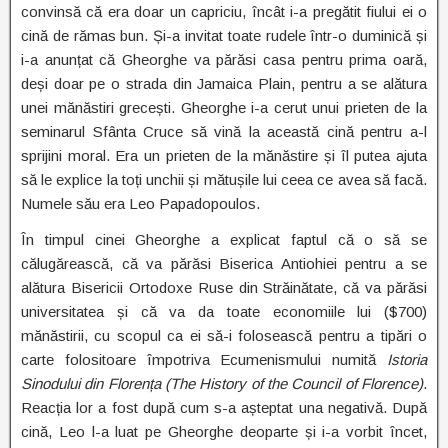
convinsă că era doar un capriciu, încât i-a pregătit fiului ei o
cină de rămas bun. Și-a invitat toate rudele într-o duminică și
i-a anunțat că Gheorghe va părăsi casa pentru prima oară,
deși doar pe o strada din Jamaica Plain, pentru a se alătura
unei mănăstiri grecești. Gheorghe i-a cerut unui prieten de la
seminarul Sfânta Cruce să vină la această cină pentru a-l
sprijini moral. Era un prieten de la mănăstire și îl putea ajuta
să le explice la toți unchii și mătușile lui ceea ce avea să facă.
Numele său era Leo Papadopoulos.
În timpul cinei Gheorghe a explicat faptul că o să se
călugărească, că va părăsi Biserica Antiohiei pentru a se
alătura Bisericii Ortodoxe Ruse din Străinătate, că va părăsi
universitatea și că va da toate economiile lui ($700)
mănăstirii, cu scopul ca ei să-i folosească pentru a tipări o
carte folositoare împotriva Ecumenismului numită
Istoria
Sinodului din Florența (The History of the Council of Florence)
.
Reacția lor a fost după cum s-a așteptat una negativă. După
cină, Leo l-a luat pe Gheorghe deoparte și i-a vorbit încet,