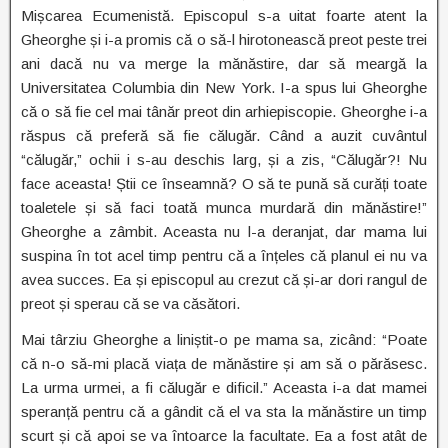
Mișcarea Ecumenistă. Episcopul s-a uitat foarte atent la
Gheorghe și i-a promis că o să-l hirotonească preot peste trei
ani dacă nu va merge la mănăstire, dar să meargă la
Universitatea Columbia din New York. I-a spus lui Gheorghe
că o să fie cel mai tânăr preot din arhiepiscopie. Gheorghe i-a
răspus că preferă să fie călugăr. Când a auzit cuvântul
“călugăr,” ochii i s-au deschis larg, și a zis, “Călugăr?! Nu
face aceasta! Știi ce înseamnă? O să te pună să curăți toate
toaletele și să faci toată munca murdară din mănăstire!”
Gheorghe a zâmbit. Aceasta nu l-a deranjat, dar mama lui
suspina în tot acel timp pentru că a înțeles că planul ei nu va
avea succes. Ea și episcopul au crezut că și-ar dori rangul de
preot și sperau că se va căsători.
Mai târziu Gheorghe a liniștit-o pe mama sa, zicând: “Poate
că n-o să-mi placă viața de mănăstire și am să o părăsesc.
La urma urmei, a fi călugăr e dificil.” Aceasta i-a dat mamei
speranță pentru că a gândit că el va sta la mănăstire un timp
scurt și că apoi se va întoarce la facultate. Ea a fost atât de