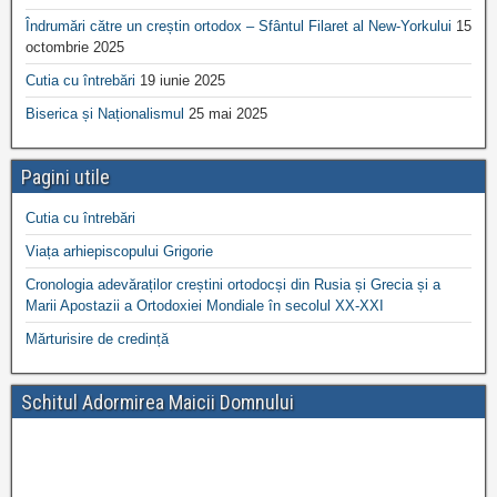
Îndrumări către un creștin ortodox – Sfântul Filaret al New-Yorkului
15
octombrie 2025
Cutia cu întrebări
19 iunie 2025
Biserica și Naționalismul
25 mai 2025
Pagini utile
Cutia cu întrebări
Viața arhiepiscopului Grigorie
Cronologia adevăraților creștini ortodocși din Rusia și Grecia și a
Marii Apostazii a Ortodoxiei Mondiale în secolul XX-XXI
Mărturisire de credință
Schitul Adormirea Maicii Domnului