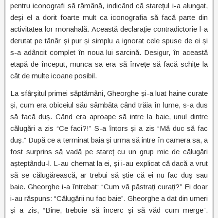
pentru iconografi să rămână, indicând că starețul i-a alungat,
deși el a dorit foarte mult ca iconografia să facă parte din
activitatea lor monahală. Această declarație contradictorie l-a
derutat pe tânăr și pur și simplu a ignorat cele spuse de ei și
s-a adâncit complet în noua lui sarcină. Desigur, în această
etapă de început, munca sa era să învețe să facă schițe la
cât de multe icoane posibil.
La sfârșitul primei săptămâni, Gheorghe și-a luat haine curate
și, cum era obiceiul său sâmbăta când trăia în lume, s-a dus
să facă duș. Când era aproape să intre la baie, unul dintre
călugări a zis “Ce faci?!” S-a întors și a zis “Mă duc să fac
duș.” După ce a terminat baia și urma să intre în camera sa, a
fost surprins să vadă pe stareț cu un grup mic de călugări
așteptându-l. L-au chemat la ei, și i-au explicat că dacă a vrut
să se călugărească, ar trebui să știe că ei nu fac duș sau
baie. Gheorghe i-a întrebat: “Cum vă păstrați curați?” Ei doar
i-au răspuns: “Călugării nu fac baie”. Gheorghe a dat din umeri
și a zis, “Bine, trebuie să încerc și să văd cum merge”.