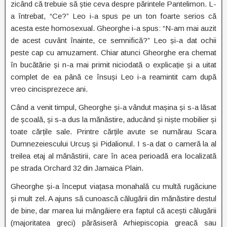
zicând că trebuie să știe ceva despre părintele Pantelimon. L-
a întrebat, “Ce?” Leo i-a spus pe un ton foarte serios că
acesta este homosexual. Gheorghe i-a spus: “N-am mai auzit
de acest cuvânt înainte, ce semnifică?” Leo și-a dat ochii
peste cap cu amuzament. Chiar atunci Gheorghe era chemat
în bucătărie și n-a mai primit niciodată o explicație și a uitat
complet de ea până ce însuși Leo i-a reamintit cam după
vreo cincisprezece ani.
Când a venit timpul, Gheorghe și-a vândut mașina și s-a lăsat
de școală, și s-a dus la mănăstire, aducând și niște mobilier și
toate cărțile sale. Printre cărțile avute se numărau Scara
Dumnezeiescului Urcuș și Pidalionul. I s-a dat o cameră la al
treilea etaj al mănăstirii, care în acea perioadă era localizată
pe strada Orchard 32 din Jamaica Plain.
Gheorghe și-a început viațasa monahală cu multă rugăciune
și mult zel. A ajuns să cunoască călugării din mănăstire destul
de bine, dar marea lui mângâiere era faptul că acești călugării
(majoritatea greci) părăsiseră Arhiepiscopia greacă sau