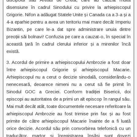
disensiune în cadrul Sinodului cu privire la arhiepiscopul
Grigorie. Nifon a adăugat Statele Unite și Canada ca a 3-a și a
4-a eparhie pentru a avea un teritoriu mai mare decât Imperiu
Bizantin, pe care le-a dat spre administrare unuia dintre
preoțiii săi bolnavi! Confuzia pe care a cauzat-o, în special în
această țară în cadrul clerului inferior și a mirenilor încă
există.
3. Acordul de primire a arhiepiscopului Ambrozie a fost doar
între arhiepiscopul Grigorie și arhiepiscopul Macarie.
Arhiepiscopul nu a cerut o decizie sinodală, considerându-o
nenecesară, deoarece nimeni nu a cerut să fie primit în
Sinodul GOC a Greciei. Conform tradiției Bisericii, doi
episcopi au autoritatea de a primi un alt episcop în rangul său.
Mai mult decât atât, toate documentele necesare referitoare la
arhiepiscopul Ambrozie au fost trimise prin fax și au fost
primite de către arhiepiscopul Macarie înainte de a fi luată
orice decizie. Acordul său prin convorbirea telefonică cu un
traducător, martor și înregistrarea însăși sunt dovezi