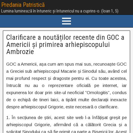
Predania Patristică
Lumina luminează în întuneric și întunericul nu a cuprins-o. (Ioan 1, 5)
Clarificare a noutăților recente din GOC a
Americii și primirea arhiepiscopului
Ambrozie
GOC a Americii, așa cum am spus mai sus, recunoaște GOC
a Greciei sub arhiepiscopul Macarie și Sinodul său, având cel
mai profund respect și dragoste pentru ei. Cu toate acestea,
întrucât nu au o reprezentare oficială pe internet, iar
expunerea lor doar prin site-ul neoficial ”Omologitis”, condus
de o echipă de tineri laici, a tipărit multe declarații inexacte
despre arhiepiscopul Grigorie, este necesară o clarificare.
1. În secțiunea de știri, acest site web l-a înfățișat greșit pe
arhiepiscopul Grigorie, afirmând că a călătorit Grecia și a
solicitat Sinodului ca să fie primit ca parte a Bisericii lor. Acest