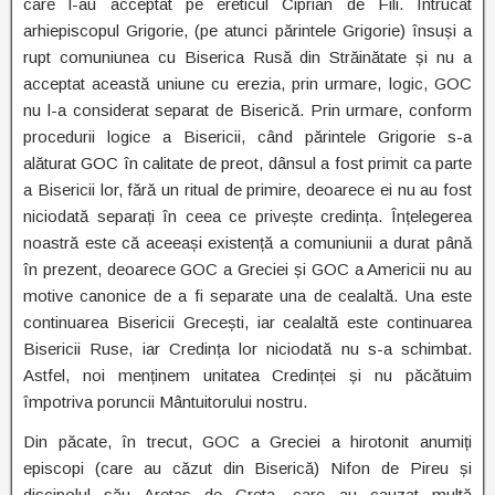
care l-au acceptat pe ereticul Ciprian de Fili. Întrucât
arhiepiscopul Grigorie, (pe atunci părintele Grigorie) însuși a
rupt comuniunea cu Biserica Rusă din Străinătate și nu a
acceptat această uniune cu erezia, prin urmare, logic, GOC
nu l-a considerat separat de Biserică. Prin urmare, conform
procedurii logice a Bisericii, când părintele Grigorie s-a
alăturat GOC în calitate de preot, dânsul a fost primit ca parte
a Bisericii lor, fără un ritual de primire, deoarece ei nu au fost
niciodată separați în ceea ce privește credința. Înțelegerea
noastră este că aceeași existență a comuniunii a durat până
în prezent, deoarece GOC a Greciei și GOC a Americii nu au
motive canonice de a fi separate una de cealaltă. Una este
continuarea Bisericii Grecești, iar cealaltă este continuarea
Bisericii Ruse, iar Credința lor niciodată nu s-a schimbat.
Astfel, noi menținem unitatea Credinței și nu păcătuim
împotriva poruncii Mântuitorului nostru.
Din păcate, în trecut, GOC a Greciei a hirotonit anumiți
episcopi (care au căzut din Biserică) Nifon de Pireu și
discipolul său Aretas de Creta, care au cauzat multă