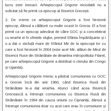
lucru este inexact. Arhiepiscopul Grigorie niciodată nu a
solicitat să fie primit ca episcop al Bisericii Grecești.
2. De vreme ce arhiepiscopul Grigorie a fost hirotonit
episcop, dânsul a călătorit cu multe ocazii în Grecia. El a fost
primit ca un episcop adevărat de către GOC și a concelebrat
cu ierarhii ei în sfintele slujbe, primind Sfânta Împărtășanie și i
s-a dat o sticluță mare de Sfântul Mir de la episcopii lor cu
care a fost hirotonit în 2004 (este acel Mir, alături de Mirul de
Bisericii Ruse din Străinătate de dinaintea mitropolitului Filaret,
pe care arhiepiscopul Grigorie a distribuit-o clerului din Congo
și Uganda).
Arhiepiscopul Grigorie mereu a păstrat comuniunea cu GOC
a Greciei încă din anii 1960, când Biserica Rusă din
Străinătate le-a dat ierarhia. Atunci când acea Biserică
Grecească a întrerupt comuniunea cu Biserica Rusă din
Străinătate în 1994 din cauza uniunii cu Ciprianiții, dânsul a
întrerupt comuniunea doar cu acei care erau în comuniune și