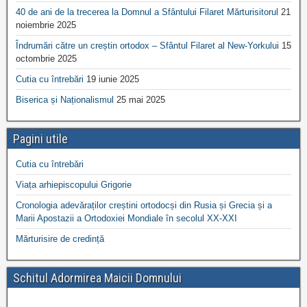
40 de ani de la trecerea la Domnul a Sfântului Filaret Mărturisitorul
21
noiembrie 2025
Îndrumări către un creștin ortodox – Sfântul Filaret al New-Yorkului
15
octombrie 2025
Cutia cu întrebări
19 iunie 2025
Biserica și Naționalismul
25 mai 2025
Pagini utile
Cutia cu întrebări
Viața arhiepiscopului Grigorie
Cronologia adevăraților creștini ortodocși din Rusia și Grecia și a
Marii Apostazii a Ortodoxiei Mondiale în secolul XX-XXI
Mărturisire de credință
Schitul Adormirea Maicii Domnului