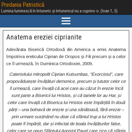
Predania Patristică
Lumina luminează în întuneric și întunericul nu a cuprins-o. (Ioan 1, 5)
Anatema ereziei ciprianite
Adevărata Biserică Ortodoxă din America a emis Anatema
împotriva ereticului Ciprian de Oropos și Fili precum și a celor
ce îl urmează, în Duminica Ortodoxiei, 2009.
Caterisitului mitropolit Ciprian Kutsumbas, “Exorcistul”, care
propovăduiește învățături demonice, precum și tututor celor ce
îl urmează, care învață că acei care au căzut în erezie încă
sunt parte a Bisericii lui Hristos, și că tainele lor au Har, și
celor care învață că Biserica lui Hristos este împărțită în două
părți – una bolnavă de erezie și una sănătoasă, fără erezie –
prin urmare susținând nu doar că sfântul trup a lui Hristos
poate fi împărțit, dar și infectat de boala învățăturilor false,
celor care se opun Sfântului Apostol Pavel care zice că sfânta