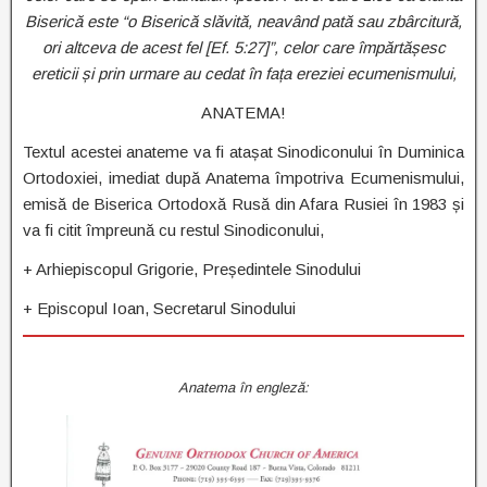
Biserică este “o Biserică slăvită, neavând pată sau zbârcitură,
ori altceva de acest fel [Ef. 5:27]”, celor care împărtășesc
ereticii și prin urmare au cedat în fața ereziei ecumenismului,
ANATEMA!
Textul acestei anateme va fi atașat Sinodiconului în Duminica
Ortodoxiei, imediat după Anatema împotriva Ecumenismului,
emisă de Biserica Ortodoxă Rusă din Afara Rusiei în 1983 și
va fi citit împreună cu restul Sinodiconului,
+ Arhiepiscopul Grigorie, Președintele Sinodului
+ Episcopul Ioan, Secretarul Sinodului
Anatema în engleză: